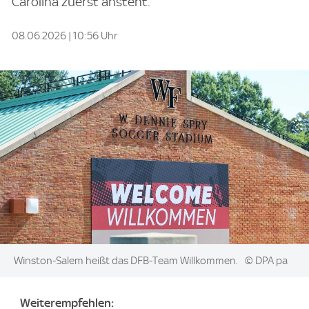
Carolina zuerst ansteht.
08.06.2026 | 10:56 Uhr
Image:
Winston-Salem heißt das DFB-Team Willkommen.
© DPA pa
Weiterempfehlen: