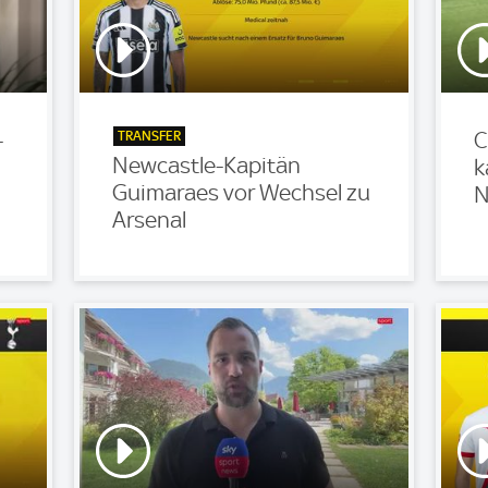
TRANSFER
-
C
Newcastle-Kapitän
k
Guimaraes vor Wechsel zu
N
Arsenal