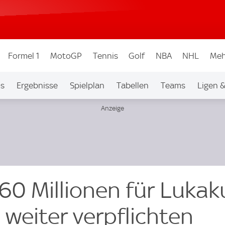
Formel 1
MotoGP
Tennis
Golf
NBA
NHL
Meh
os
Ergebnisse
Spielplan
Tabellen
Teams
Ligen 
60 Millionen für Lukak
hn weiter verpflichten