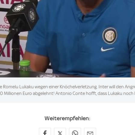
te Romelu Lukaku wegen einer Knöchelverletzung. Inter will den Angr
60 Millionen Euro abgelehnt! Antonio Conte hofft, dass Lukaku noc
Weiterempfehlen: