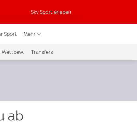
Sky Sport erleben
r Sport
Mehr
& Wettbew.
Transfers
u ab