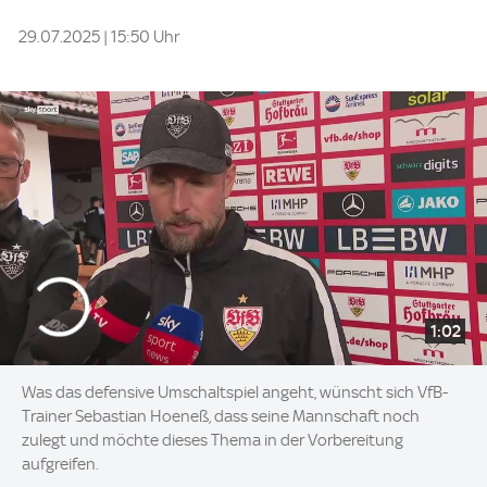
29.07.2025 | 15:50 Uhr
1:02
Was das defensive Umschaltspiel angeht, wünscht sich VfB-
Trainer Sebastian Hoeneß, dass seine Mannschaft noch
zulegt und möchte dieses Thema in der Vorbereitung
aufgreifen.