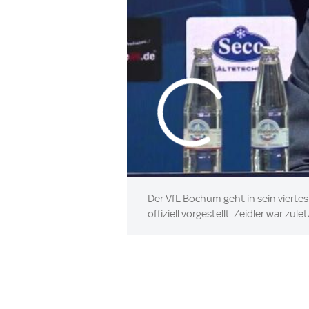
Der VfL Bochum geht in sein viertes
offiziell vorgestellt. Zeidler war zul