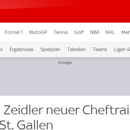
Formel 1
MotoGP
Tennis
Golf
NBA
NHL
Meh
os
Ergebnisse
Spielplan
Tabellen
Teams
Ligen 
 Zeidler neuer Cheftra
St. Gallen