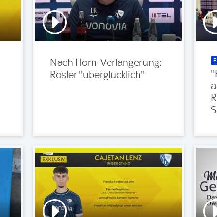
E
Nach Horn-Verlängerung:
'
Rösler ''überglücklich''
a
R
S