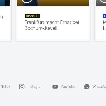
TRANSFER
E
um
Frankfurt macht Ernst bei
M
Bochum-Juwel!
L
TikTok
Instagram
YouTube
WhatsA