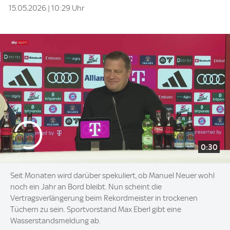
15.05.2026 | 10:29 Uhr
0:30
Seit Monaten wird darüber spekuliert, ob Manuel Neuer wohl
noch ein Jahr an Bord bleibt. Nun scheint die
Vertragsverlängerung beim Rekordmeister in trockenen
Tüchern zu sein. Sportvorstand Max Eberl gibt eine
Wasserstandsmeldung ab.