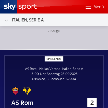
Menü
ITALIEN, SERIE A
AS Rom - Hellas Verona; Italien, Serie A
S
SPIELENDE
P
I
AS Rom - Hellas Verona. Italien, Serie A.
E
L
15:00, Uhr, Sonntag, 28.09.2025.
E
Z
Olimpico
Zuschauer:
62.334.
N
D
u
E
s
c
h
AS Rom
2
a