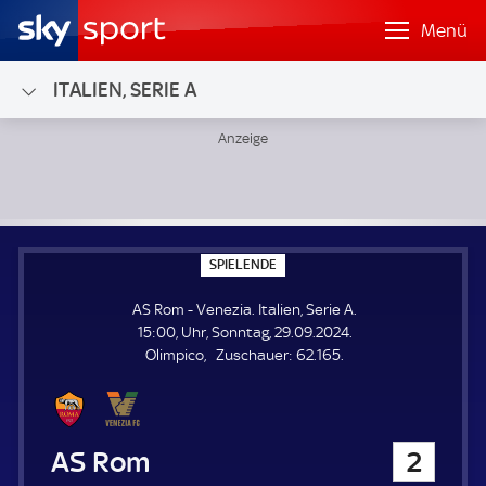
Menü
ITALIEN, SERIE A
AS Rom - Venezia; Italien, Serie A
S
SPIELENDE
P
I
AS Rom - Venezia. Italien, Serie A.
E
L
15:00, Uhr, Sonntag, 29.09.2024.
E
Z
Olimpico
Zuschauer:
62.165.
N
D
u
E
s
c
h
AS Rom
2
a