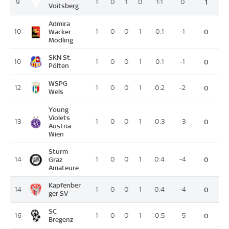
9
1
0
1
0
1:1
0
1
Voitsberg
Admira
10
Wacker
1
0
0
1
0:1
-1
0
Mödling
SKN St.
10
1
0
0
1
0:1
-1
0
Pölten
WSPG
12
1
0
0
1
0:2
-2
0
Wels
Young
Violets
13
1
0
0
1
0:3
-3
0
Austria
Wien
Sturm
14
Graz
1
0
0
1
0:4
-4
0
Amateure
Kapfenber
14
1
0
0
1
0:4
-4
0
ger SV
SC
16
1
0
0
1
0:5
-5
0
Bregenz