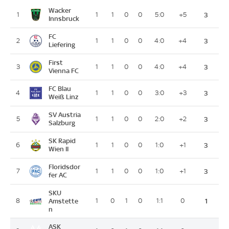
Wacker
1
1
1
0
0
5:0
+5
3
Innsbruck
FC
2
1
1
0
0
4:0
+4
3
Liefering
First
3
1
1
0
0
4:0
+4
3
Vienna FC
FC Blau
4
1
1
0
0
3:0
+3
3
Weiß Linz
SV Austria
5
1
1
0
0
2:0
+2
3
Salzburg
SK Rapid
6
1
1
0
0
1:0
+1
3
Wien II
Floridsdor
7
1
1
0
0
1:0
+1
3
fer AC
SKU
8
Amstette
1
0
1
0
1:1
0
1
n
ASK