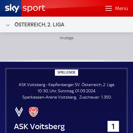
Menü
ÖSTERREICH, 2. LIGA
ASK Voitsberg - Kapfenberger SV; Österreich, 2. Liga
S
SPIELENDE
P
I
ASK Voitsberg - Kapfenberger SV. Österreich, 2. Liga.
E
L
10:30, Uhr, Sonntag, 01.09.2024.
E
Z
Sparkassen-Arena Voitsberg
Zuschauer:
1.350.
N
D
u
E
s
c
h
ASK Voitsberg
1
a