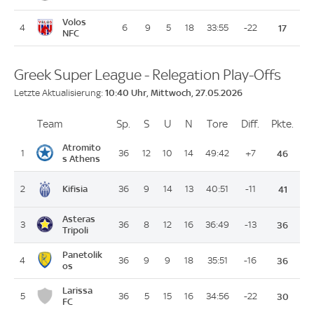
Volos
4
6
9
5
18
33:55
-22
17
NFC
Greek Super League - Relegation Play-Offs
10:40 Uhr, Mittwoch, 27.05.2026
Letzte Aktualisierung:
Team
Team
Sp.
Spiele
S
Siege
U
Unentschieden
N
Niederlagen
Tore
Tore
Diff.
Differenz
Pkte.
Pun
Platz
Atromito
1
36
12
10
14
49:42
+7
46
s Athens
Kifisia
2
36
9
14
13
40:51
-11
41
Asteras
3
36
8
12
16
36:49
-13
36
Tripoli
Panetolik
4
36
9
9
18
35:51
-16
36
os
Larissa
5
36
5
15
16
34:56
-22
30
FC