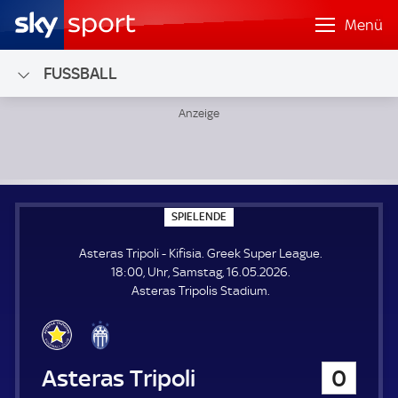
Menü
FUSSBALL
Asteras Tripoli - Kifisia; Greek Super League
S
SPIELENDE
P
I
Asteras Tripoli - Kifisia. Greek Super League.
E
L
18:00, Uhr, Samstag, 16.05.2026.
E
Asteras Tripolis Stadium.
N
D
E
Asteras Tripoli
0