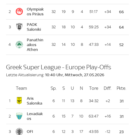
Olympiak
2
32
19
9
4
51:17
+34
66
os Piräus
PAOK
3
32
18
10
4
59:25
+34
64
Saloniki
Panathin
4
aikos
32
14
10
8
47:33
+14
52
Athen
Greek Super League - Europe Play-Offs
10:40 Uhr, Mittwoch, 27.05.2026
Letzte Aktualisierung:
Team
Team
Sp.
Spiele
S
Siege
U
Unentschieden
N
Niederlagen
Tore
Tore
Diff.
Differenz
Pkte.
Pun
Platz
Aris
1
6
11
13
8
34:32
+2
31
Salonika
Levadiak
2
6
15
7
10
63:47
+16
31
os
OFI
3
6
12
3
17
43:55
-12
23