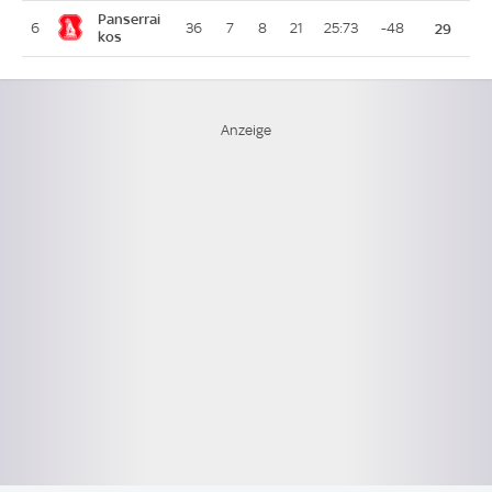
Panserrai
6
36
7
8
21
25:73
-48
29
kos