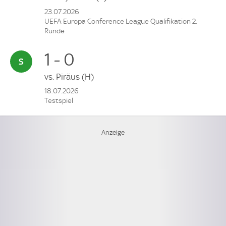
23.07.2026
UEFA Europa Conference League Qualifikation 2.
Runde
1 - 0
vs.
Piräus
(H)
18.07.2026
Testspiel