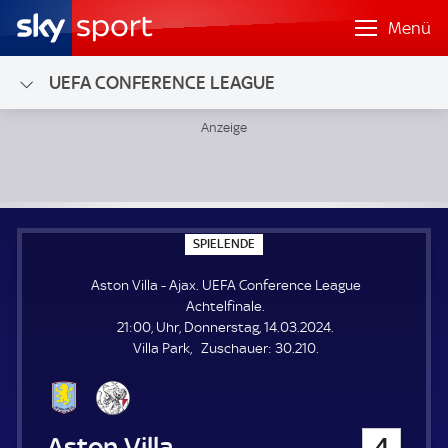
Menü
UEFA CONFERENCE LEAGUE
Aston Villa - Ajax; UEFA Conference League Achtelfinale
S
SPIELENDE
P
I
Aston Villa - Ajax. UEFA Conference League
E
L
Achtelfinale.
E
21:00, Uhr, Donnerstag, 14.03.2024.
N
D
Z
Villa Park
Zuschauer:
30.210.
E
u
s
c
h
Aston Villa
4