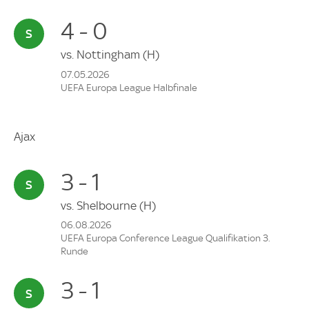
4 - 0
vs.
Nottingham
(H)
07.05.2026
UEFA Europa League Halbfinale
Ajax
3 - 1
vs.
Shelbourne
(H)
06.08.2026
UEFA Europa Conference League Qualifikation 3.
Runde
3 - 1