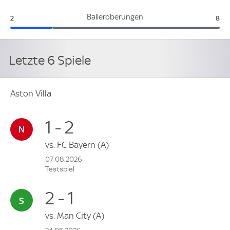
Aston Villa:
Aja
Balleroberungen
2
8
Letzte 6 Spiele
Aston Villa
1 - 2
vs.
FC Bayern
(A)
07.08.2026
Testspiel
2 - 1
vs.
Man City
(A)