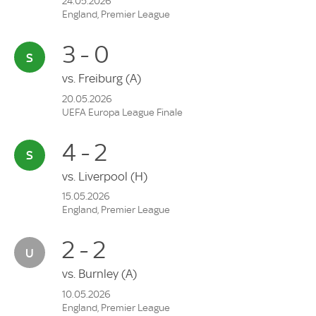
24.05.2026
England, Premier League
3 - 0
vs.
Freiburg
(A)
20.05.2026
UEFA Europa League Finale
4 - 2
vs.
Liverpool
(H)
15.05.2026
England, Premier League
2 - 2
vs.
Burnley
(A)
10.05.2026
England, Premier League