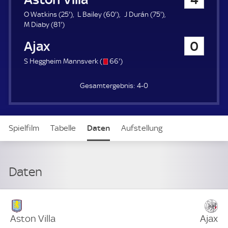
a
u
2
6
7
O Watkins (
25'
)
L Bailey (
60'
)
J Durán (
75'
)
e
8
5
0
5
M Diaby (
81'
)
r
1
.
.
.
Ajax
0
.
m
m
m
m
i
i
i
s
6
S Heggheim Mannsverk (
66'
)
i
n
n
n
/
6
n
u
u
u
o
.
u
t
t
t
4-0
m
t
e
e
e
i
e
n
u
Spielfilm
Tabelle
Daten
Aufstellung
t
e
Daten
Verteidigung
Aston Villa
Ajax