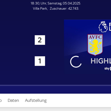
L
18:30, Uhr, Samstag, 05.04.2025.
E
Z
Villa Park
Zuschauer:
42.743.
N
D
u
E
s
c
h
a
2
u
e
r
rest
1
o
Daten
Aufstellung