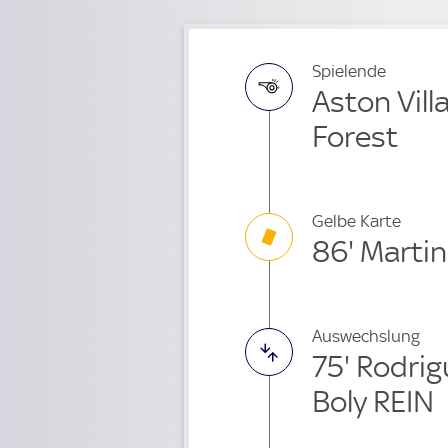
Spielende
Aston Vill
Forest
Gelbe Karte
86' Marti
Auswechslung
75' Rodrig
Boly REIN