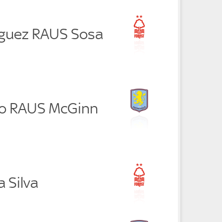
guez RAUS Sosa
io RAUS McGinn
a Silva