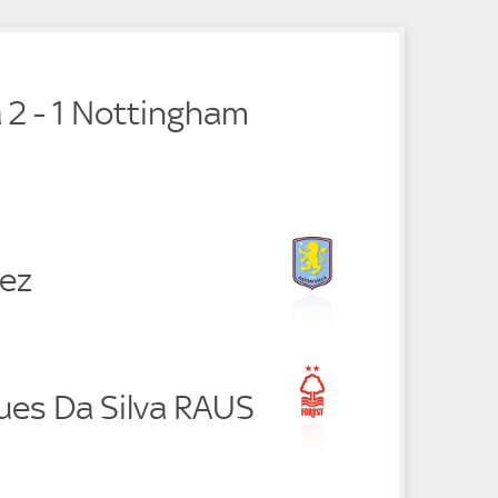
a 2 - 1 Nottingham
nez
ues Da Silva RAUS