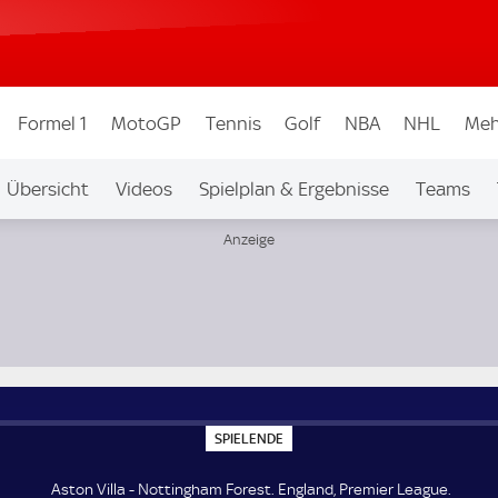
Formel 1
MotoGP
Tennis
Golf
NBA
NHL
Meh
Übersicht
Videos
Spielplan & Ergebnisse
Teams
Ligen & Wettbew.
Auf Sky
S
SPIELENDE
P
I
E
Aston Villa - Nottingham Forest. England, Premier League.