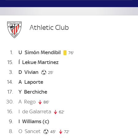
Athletic Club
1
U
Simón Mendibil
76. minute
76'
15
Í
Lekue Martinez
3
D
Vivian
25. minute
25'
14
A
Laporte
17
Y
Berchiche
30
A
Rego
86'
86. minute
16
I
de Galarreta
62'
62. minute
9
I
Williams
(c)
8
O
Sancet
45. minute
45'
72'
72. minute