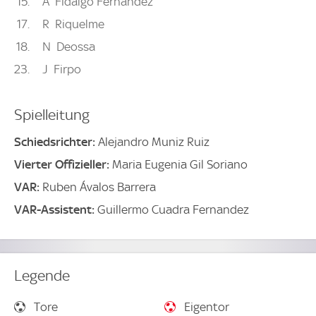
15
Á
Fidalgo Fernández
17
R
Riquelme
18
N
Deossa
23
J
Firpo
Spielleitung
Schiedsrichter:
Alejandro Muniz Ruiz
Vierter Offizieller:
Maria Eugenia Gil Soriano
VAR:
Ruben Ávalos Barrera
VAR-Assistent:
Guillermo Cuadra Fernandez
Legende
Tore
Eigentor