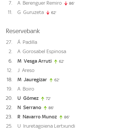
7
A
Berenguer Remiro
86'
86. minute
11
G
Guruzeta
62'
62. minute
Reservebank
27
Á
Padilla
2
A
Gorosabel Espinosa
6
M
Vesga Arruti
62'
62. minute
12
J
Areso
18
M
Jauregizar
62'
62. minute
19
A
Boiro
20
U
Gómez
72'
72. minute
22
N
Serrano
86'
86. minute
23
R
Navarro Munoz
86'
86. minute
25
U
Iruretagoiena Lertxundi