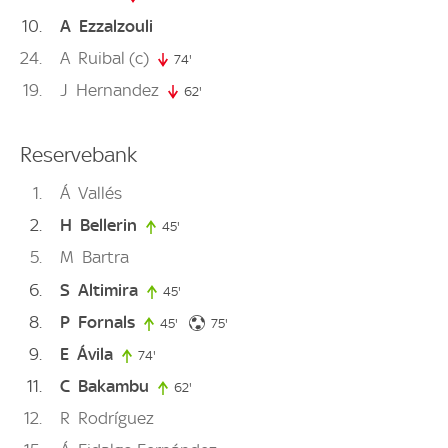
10
A
Ezzalzouli
24
A
Ruibal
(c)
74'
74. minute
19
J
Hernandez
62'
62. minute
Reservebank
1
Á
Vallés
2
H
Bellerin
45'
45. minute
5
M
Bartra
6
S
Altimira
45'
45. minute
8
P
Fornals
75. minute
45'
45. minute
75'
9
E
Ávila
74'
74. minute
11
C
Bakambu
62'
62. minute
12
R
Rodríguez