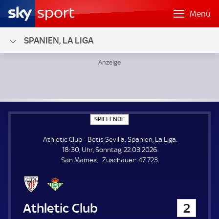
Menü
SPANIEN, LA LIGA
Athletic Club - Betis Sevilla; Spanien, La Liga
S
SPIELENDE
P
I
Athletic Club - Betis Sevilla. Spanien, La Liga.
E
L
18:30, Uhr, Sonntag, 22.03.2026.
E
Z
San Mames
Zuschauer:
47.723.
N
D
u
E
s
c
h
Athletic Club
2
a