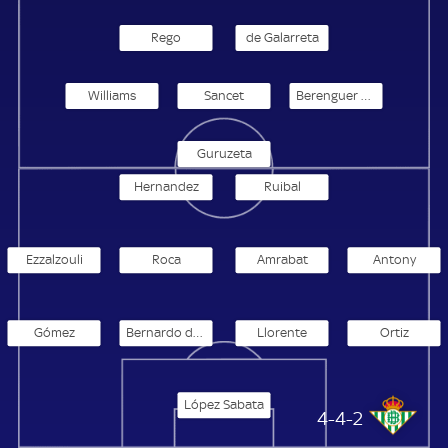
Rego
de Galarreta
Williams
Sancet
Berenguer Remiro
Guruzeta
Hernandez
Ruibal
Ezzalzouli
Roca
Amrabat
Antony
Gómez
Bernardo de Souza
Llorente
Ortiz
López Sabata
Betis Sevilla
4-4-2