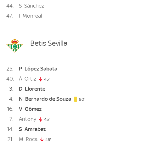
44
S
Sánchez
47
I
Monreal
Betis Sevilla
25
P
López Sabata
40
Á
Ortiz
45'
45. minute
3
D
Llorente
4
N
Bernardo de Souza
90. minute
90'
16
V
Gómez
7
Antony
45'
45. minute
14
S
Amrabat
21
M
Roca
45'
45. minute