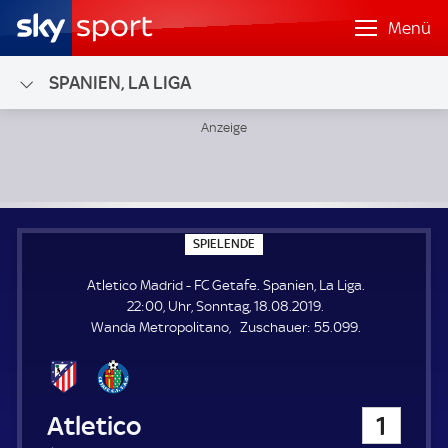
Menü
SPANIEN, LA LIGA
Atletico Madrid - FC Getafe; Spanien, La Liga
S
SPIELENDE
P
I
Atletico Madrid - FC Getafe. Spanien, La Liga.
E
L
22:00, Uhr, Sonntag, 18.08.2019.
E
Z
Wanda Metropolitano
Zuschauer:
55.099.
N
D
u
E
s
c
h
Atletico Madrid
1
a