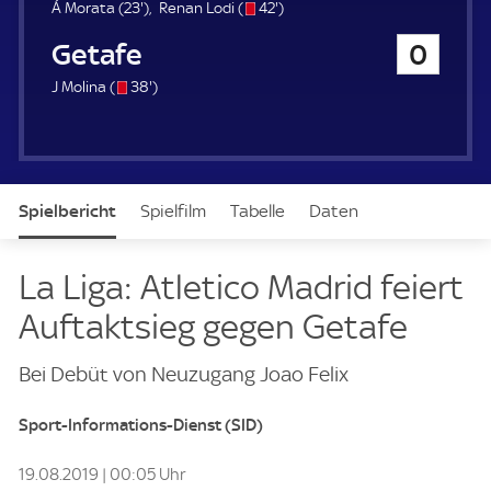
u
2
s
4
Á Morata (
23'
)
Renan Lodi (
42'
)
e
3
/
2
FC Getafe
0
r
.
o
.
m
m
s
3
J Molina (
38'
)
i
i
/
8
n
n
o
.
u
u
m
t
t
i
e
e
n
Spielbericht
Spielfilm
Tabelle
Daten
u
t
e
Aufstellung
La Liga: Atletico Madrid feiert
Auftaktsieg gegen Getafe
Bei Debüt von Neuzugang Joao Felix
Sport-Informations-Dienst (SID)
19.08.2019 | 00:05 Uhr