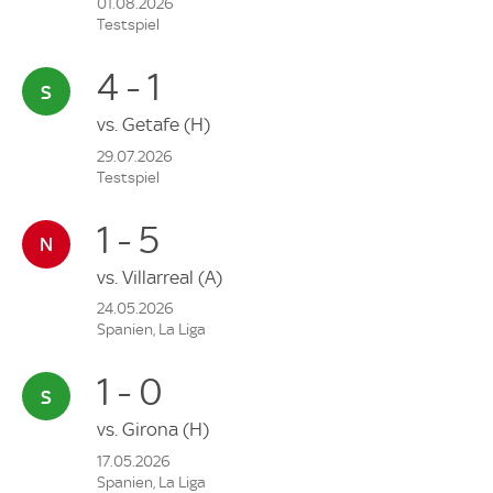
01.08.2026
Testspiel
4 - 1
vs.
Getafe
(H)
29.07.2026
Testspiel
1 - 5
vs.
Villarreal
(A)
24.05.2026
Spanien, La Liga
1 - 0
vs.
Girona
(H)
17.05.2026
Spanien, La Liga