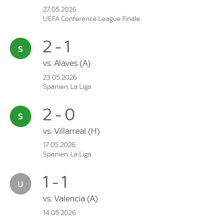
27.05.2026
UEFA Conference League Finale
2 - 1
vs.
Alaves
(A)
23.05.2026
Spanien, La Liga
2 - 0
vs.
Villarreal
(H)
17.05.2026
Spanien, La Liga
1 - 1
vs.
Valencia
(A)
14.05.2026