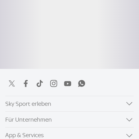
Sky Sport erleben
Für Unternehmen
App & Services