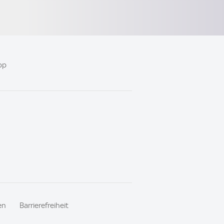
pp
en
Barrierefreiheit