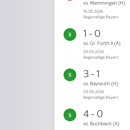
vs.
Memmingen
(H)
16.05.2026
Regionalliga Bayern
1 - 0
vs.
Gr. Fürth II
(A)
09.05.2026
Regionalliga Bayern
3 - 1
vs.
Bayreuth
(H)
03.05.2026
Regionalliga Bayern
4 - 0
vs.
Buchbach
(A)