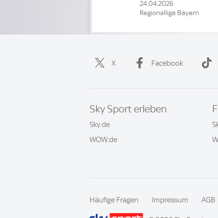
24.04.2026
Regionalliga Bayern
X
Facebook
Sky Sport erleben
F
Sky.de
S
WOW.de
W
Häufige Fragen
Impressum
AGB