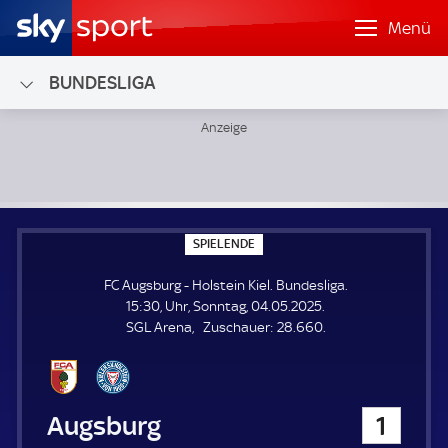
Menü
BUNDESLIGA
FC Augsburg - Holstein Kiel; Bundesliga
S
SPIELENDE
P
I
FC Augsburg - Holstein Kiel. Bundesliga.
E
L
15:30, Uhr, Sonntag, 04.05.2025.
E
Z
SGL Arena
Zuschauer:
28.660.
N
D
u
E
s
c
h
FC Augsburg
1
a