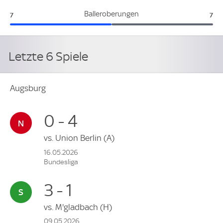
Augsburg:
Uni
Balleroberungen
7
7
Letzte 6 Spiele
Augsburg
0 - 4
vs.
Union Berlin
(A)
16.05.2026
Bundesliga
3 - 1
vs.
M'gladbach
(H)
09.05.2026