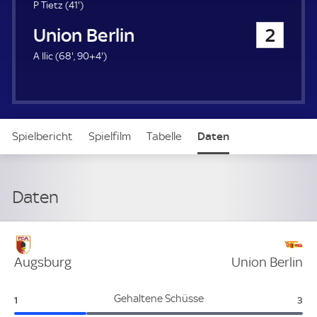
u
4
P Tietz (
41'
)
e
1
1. FC Union Berlin
2
r
.
m
6
9
A Ilic (
68'
,
90+4'
)
i
8
4
n
.
.
u
m
m
t
i
i
e
n
n
Spielbericht
Spielfilm
Tabelle
Daten
u
u
t
t
e
e
Aufstellung
Live
Daten
Verteidigung
Augsburg
Union Berlin
Augsburg:
Uni
Gehaltene Schüsse
1
3