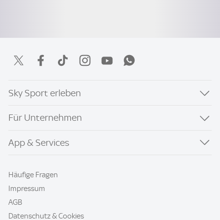
Sky Sport erleben
Für Unternehmen
App & Services
Häufige Fragen
Impressum
AGB
Datenschutz & Cookies