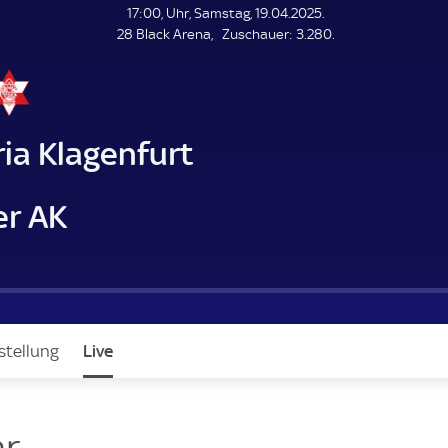
L
17:00, Uhr, Samstag, 19.04.2025.
E
Z
28 Black Arena
Zuschauer:
3.280.
N
D
u
E
s
c
h
a
ia Klagenfurt
u
e
r
er AK
stellung
Live
r