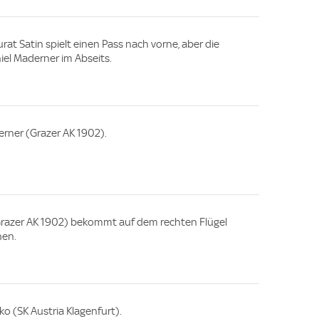
rat Satin spielt einen Pass nach vorne, aber die
el Maderner im Abseits.
rner (Grazer AK 1902).
(Grazer AK 1902) bekommt auf dem rechten Flügel
hen.
o (SK Austria Klagenfurt).