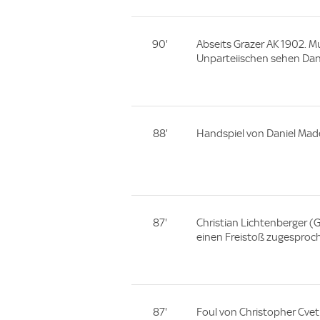
90'
Abseits Grazer AK 1902. Mu
Unparteiischen sehen Dani
88'
Handspiel von Daniel Made
87'
Christian Lichtenberger 
einen Freistoß zugesproc
87'
Foul von Christopher Cvetk