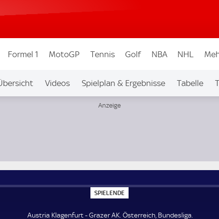
Formel 1
MotoGP
Tennis
Golf
NBA
NHL
Meh
Übersicht
Videos
Spielplan & Ergebnisse
Tabelle
T
igen & Wettbew.
Auf Sky
S
SPIELENDE
P
I
E
Austria Klagenfurt - Grazer AK. Österreich, Bundesliga.