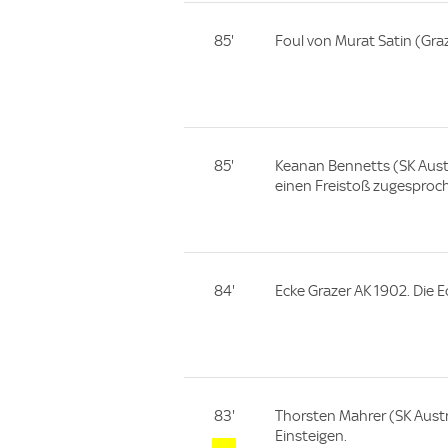
85'
Foul von Murat Satin (Gra
85'
Keanan Bennetts (SK Aust
einen Freistoß zugesproc
84'
Ecke Grazer AK 1902. Die 
83'
Thorsten Mahrer (SK Austri
Einsteigen.