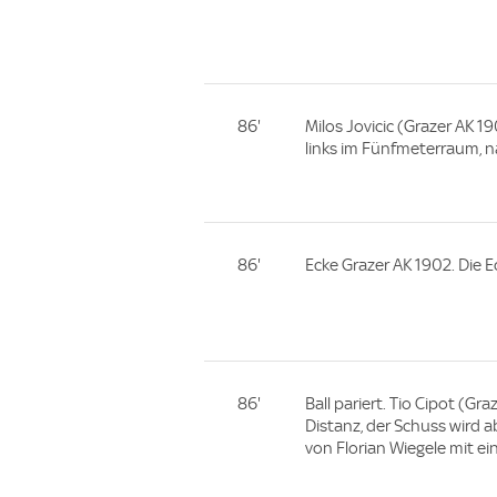
86'
Milos Jovicic (Grazer AK 1
links im Fünfmeterraum, n
86'
Ecke Grazer AK 1902. Die 
86'
Ball pariert. Tio Cipot (G
Distanz, der Schuss wird a
von Florian Wiegele mit ei