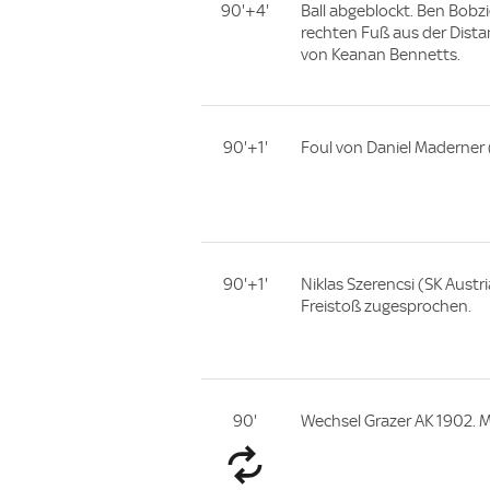
90'+4'
Ball abgeblockt. Ben Bobzi
rechten Fuß aus der Dista
von Keanan Bennetts.
90'+1'
Foul von Daniel Maderner 
90'+1'
Niklas Szerencsi (SK Austr
Freistoß zugesprochen.
90'
Wechsel Grazer AK 1902. M