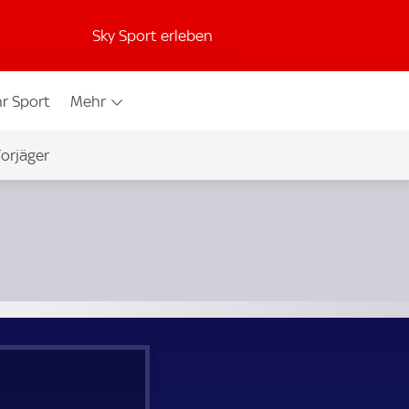
Sky Sport erleben
r Sport
Mehr
orjäger