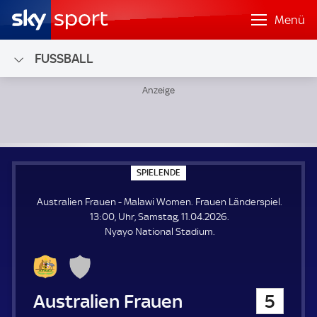
Menü
FUSSBALL
Australien Frauen - Malawi Women; Frauen Länderspiel
S
SPIELENDE
P
I
Australien Frauen - Malawi Women. Frauen Länderspiel.
E
L
13:00, Uhr, Samstag, 11.04.2026.
E
Nyayo National Stadium.
N
D
E
Australien Frauen
5