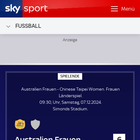
Menü
FUSSBALL
Australien Frauen - Chinese Taipei Women; Frauen Länders
S
SPIELENDE
P
I
Australien Frauen - Chinese Taipei Women. Frauen
E
L
Länderspiel.
E
09:30, Uhr, Samstag, 07.12.2024.
N
D
Simonds Stadium.
E
Australien Frauen
6