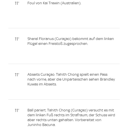
11'
Foul von Kai Trewin (Australien).
11'
Sherel Floranus (Curaçao) bekommt auf dem linken
Flügel einen Freistoß zugesprochen.
11'
Abseits Curaçao. Tahith Chong spielt einen Pass
nach vorne, aber die Unparteiischen sehen Brandley
Kuwas im Abseits.
11'
Ball pariert. Tahith Chong (Curaçao) versucht es mit
dem linken Fuß rechts im Strafraum, der Schuss wird
aber rechts unten gehalten. Vorbereitet von
Juninho Bacuna.