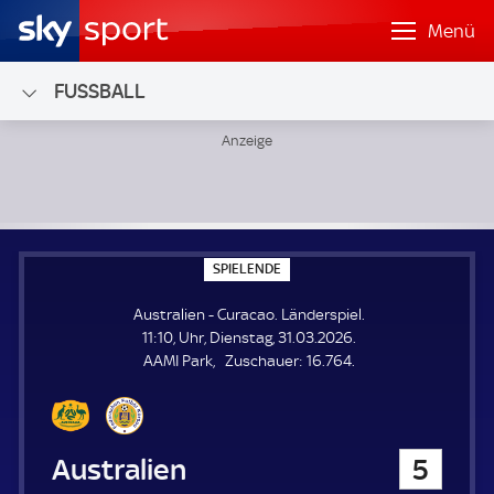
Menü
FUSSBALL
Australien - Curacao; Länderspiel
S
SPIELENDE
P
I
Australien - Curacao. Länderspiel.
E
L
11:10, Uhr, Dienstag, 31.03.2026.
E
Z
AAMI Park
Zuschauer:
16.764.
N
D
u
E
s
c
h
Australien
5
a