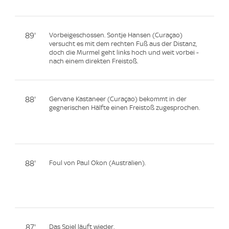
89'
Vorbeigeschossen. Sontje Hansen (Curaçao)
versucht es mit dem rechten Fuß aus der Distanz,
doch die Murmel geht links hoch und weit vorbei -
nach einem direkten Freistoß.
88'
Gervane Kastaneer (Curaçao) bekommt in der
gegnerischen Hälfte einen Freistoß zugesprochen.
88'
Foul von Paul Okon (Australien).
87'
Das Spiel läuft wieder.