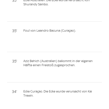
35'
Ecke Australien. Die Ecke wurde verursacht von
Shurandy Sambo.
35'
Foul von Leandro Bacuna (Curaçao).
35'
Aziz Behich (Australien) bekommt in der eigenen
Hälfte einen Freistoß zugesprochen.
34'
Ecke Curaçao. Die Ecke wurde verursacht von Kai
Trewin.