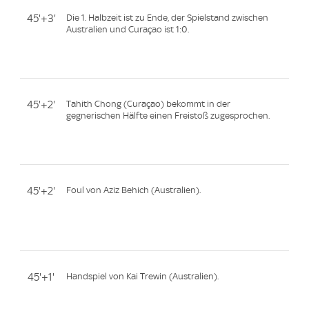
45'+3'
Die 1. Halbzeit ist zu Ende, der Spielstand zwischen
Australien und Curaçao ist 1:0.
45'+2'
Tahith Chong (Curaçao) bekommt in der
gegnerischen Hälfte einen Freistoß zugesprochen.
45'+2'
Foul von Aziz Behich (Australien).
45'+1'
Handspiel von Kai Trewin (Australien).