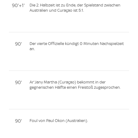
90'+1'
Die 2. Halbzeit ist zu Ende, der Spielstand zwischen
Australien und Curaçao ist 5:1.
90'
Der vierte Offizielle kündigt 0 Minuten Nachspielzeit
an.
90'
Ar'Jany Martha (Curaçao) bekommt in der
gegnerischen Hälfte einen Freistoß zugesprochen.
90'
Foul von Paul Okon (Australien).