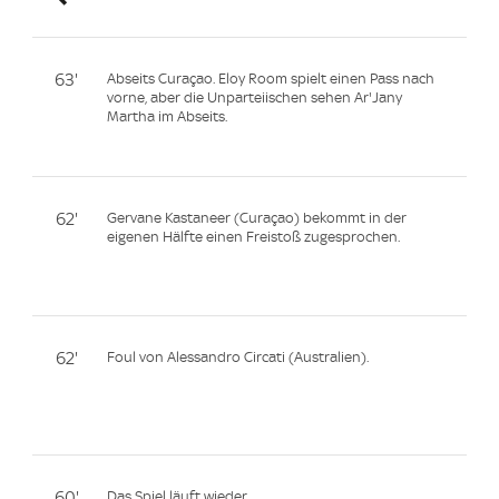
63'
Abseits Curaçao. Eloy Room spielt einen Pass nach
vorne, aber die Unparteiischen sehen Ar'Jany
Martha im Abseits.
62'
Gervane Kastaneer (Curaçao) bekommt in der
eigenen Hälfte einen Freistoß zugesprochen.
62'
Foul von Alessandro Circati (Australien).
60'
Das Spiel läuft wieder.