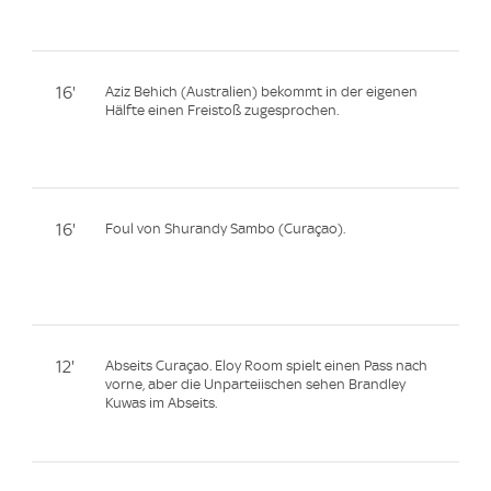
16'
Aziz Behich (Australien) bekommt in der eigenen
Hälfte einen Freistoß zugesprochen.
16'
Foul von Shurandy Sambo (Curaçao).
12'
Abseits Curaçao. Eloy Room spielt einen Pass nach
vorne, aber die Unparteiischen sehen Brandley
Kuwas im Abseits.