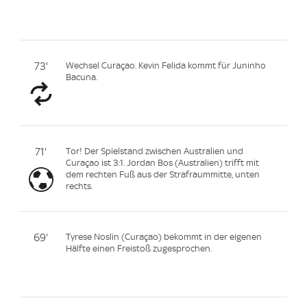
73'
Wechsel Curaçao. Kevin Felida kommt für Juninho
Bacuna.
71'
Tor! Der Spielstand zwischen Australien und
Curaçao ist 3:1. Jordan Bos (Australien) trifft mit
dem rechten Fuß aus der Strafraummitte, unten
rechts.
69'
Tyrese Noslin (Curaçao) bekommt in der eigenen
Hälfte einen Freistoß zugesprochen.