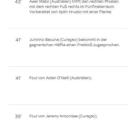
43'
Awer Mabil (Australien) trifft den rechten Pfosten
mit dem rechten Fuß rechts im Fünfmeterraum.
Vorbereitet von Ajdin Hrustic mit einer Flanke.
41'
Juninho Bacuna (Curaçao) bekommt in der
gegnerischen Hälfte einen Freistoß zugesprochen.
41'
Foul von Aiden O'Neill (Australien).
39'
Foul von Jeremy Antonisse (Curaçao).