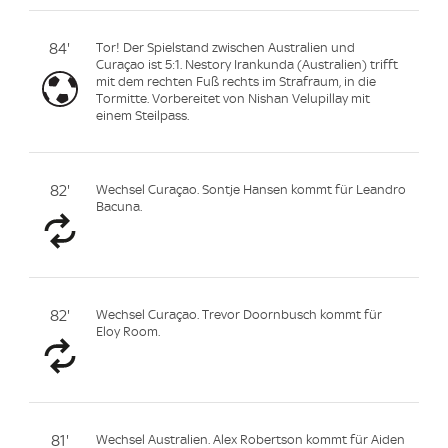
84'
Tor! Der Spielstand zwischen Australien und
Curaçao ist 5:1. Nestory Irankunda (Australien) trifft
mit dem rechten Fuß rechts im Strafraum, in die
Tormitte. Vorbereitet von Nishan Velupillay mit
einem Steilpass.
82'
Wechsel Curaçao. Sontje Hansen kommt für Leandro
Bacuna.
82'
Wechsel Curaçao. Trevor Doornbusch kommt für
Eloy Room.
81'
Wechsel Australien. Alex Robertson kommt für Aiden