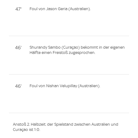
47'
Foul von Jason Geria (Australien).
46'
Shurandy Sambo (Curaçao) bekommt in der eigenen
Hälfte einen Freistoß zugesprochen.
46'
Foul von Nishan Velupillay (Australien).
Anstoß 2. Halbzeit. der Spielstand zwischen Australien und
Curaçao ist 1:0.