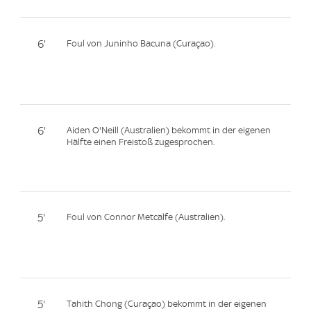
6'
Foul von Juninho Bacuna (Curaçao).
6'
Aiden O'Neill (Australien) bekommt in der eigenen
Hälfte einen Freistoß zugesprochen.
5'
Foul von Connor Metcalfe (Australien).
5'
Tahith Chong (Curaçao) bekommt in der eigenen