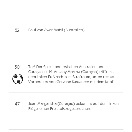
52'
Foul von Awer Mabil (Australien).
50'
Tor! Der Spielstand zwischen Australien und
Curaçao ist 1:1. Ar'Jany Martha (Curaçao) trifft mit
dem linken Fuß rechts im Strafraum, unten rechts.
Vorbereitet von Gervane Kastaneer mit dem Kopf.
47'
Jearl Margaritha (Curaçao) bekommt auf dem linken
Flügel einen Freistoß zugesprochen.