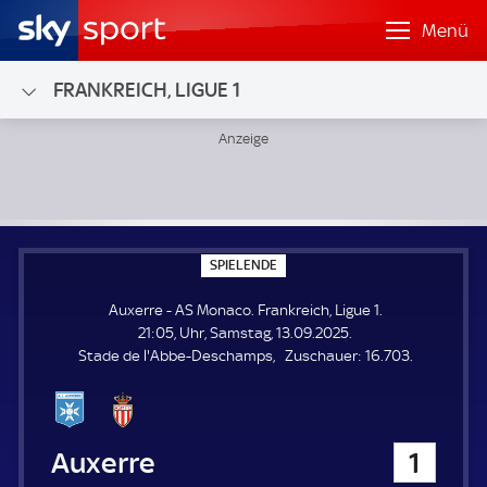
Menü
FRANKREICH, LIGUE 1
Auxerre - AS Monaco; Frankreich, Ligue 1
S
SPIELENDE
P
I
Auxerre - AS Monaco. Frankreich, Ligue 1.
E
L
21:05, Uhr, Samstag, 13.09.2025.
E
Z
Stade de l'Abbe-Deschamps
Zuschauer:
16.703.
N
D
u
E
s
c
h
Auxerre
1
a