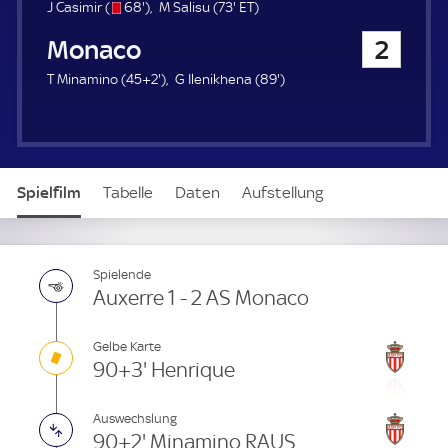
u
s
6
7
E
J Casimir (
68'
)
M Salisu (
73'
ET
)
e
/
8
3
T
AS Monaco
2
r
o
.
.
m
m
4
8
T Minamino (
45+2'
)
G Ilenikhena (
89'
)
i
i
7
9
n
n
.
.
u
u
m
m
t
t
i
i
e
e
n
n
Spielfilm
Tabelle
Daten
Aufstellung
u
u
t
t
e
e
Live
Spielende
Auxerre 1 - 2 AS Monaco
Gelbe Karte
90+3' Henrique
Auswechslung
90+2' Minamino RAUS