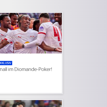
XKLUSIV
nall im Diomande-Poker!