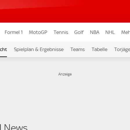
Formel 1
MotoGP
Tennis
Golf
NBA
NHL
Meh
cht
Spielplan & Ergebnisse
Teams
Tabelle
Torjäg
 1 News