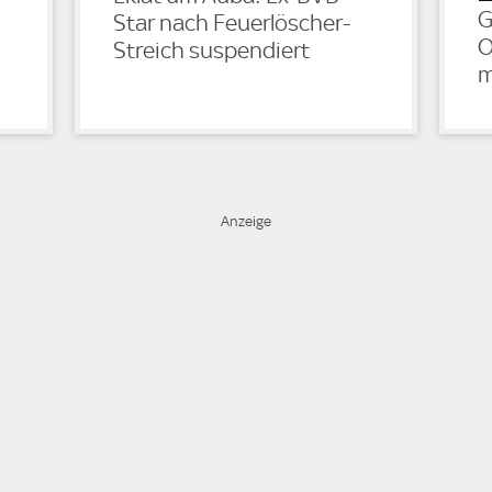
G
Star nach Feuerlöscher-
O
Streich suspendiert
m