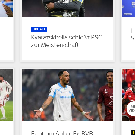
UPDATE
L
Kvaratskhelia schießt PSG
S
zur Meisterschaft
T
Eklat um Auba! Ex-BVB-