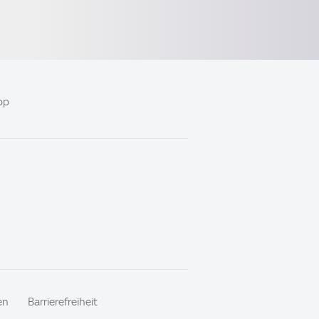
pp
en
Barrierefreiheit