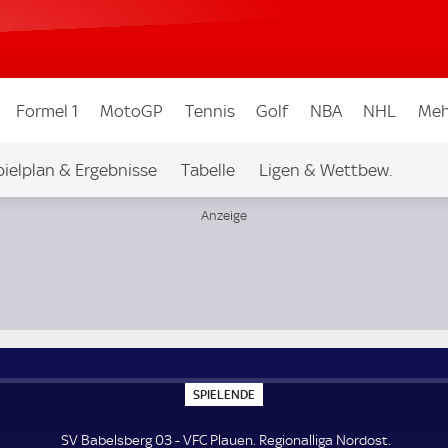
Formel 1
MotoGP
Tennis
Golf
NBA
NHL
Meh
pielplan & Ergebnisse
Tabelle
Ligen & Wettbew.
S
SPIELENDE
P
I
E
SV Babelsberg 03 - VFC Plauen. Regionalliga Nordost.