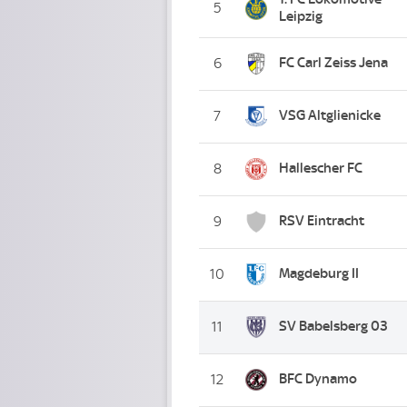
5
Leipzig
FC Carl Zeiss Jena
6
VSG Altglienicke
7
Hallescher FC
8
RSV Eintracht
9
Magdeburg II
10
SV Babelsberg 03
11
BFC Dynamo
12