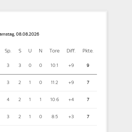
Samstag, 08.08.2026
Sp.
Spiele
S
Siege
U
Unentschieden
N
Niederlagen
Tore
Tore
Diff.
Differenz
Pkte.
Punkte
3
3
0
0
10:1
+9
9
3
2
1
0
11:2
+9
7
4
2
1
1
10:6
+4
7
3
2
1
0
8:5
+3
7