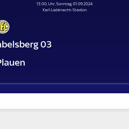
L
13:00, Uhr, Sonntag, 01.09.2024.
E
Karl-Liebknecht-Stadion.
N
D
E
abelsberg 03
Plauen