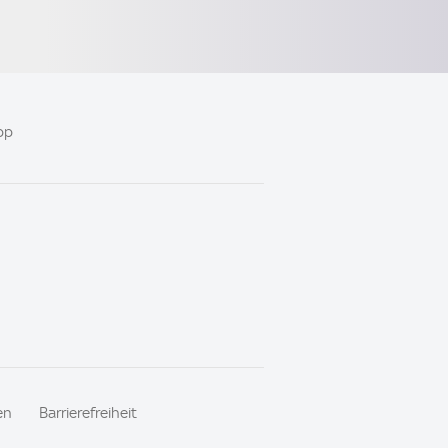
pp
en
Barrierefreiheit