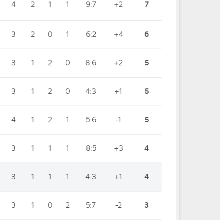
4
2
1
1
9:7
+2
7
3
2
0
1
6:2
+4
6
3
1
2
0
8:6
+2
5
3
1
2
0
4:3
+1
5
4
1
2
1
5:6
-1
5
3
1
1
1
8:5
+3
4
3
1
1
1
4:3
+1
4
3
1
0
2
5:7
-2
3