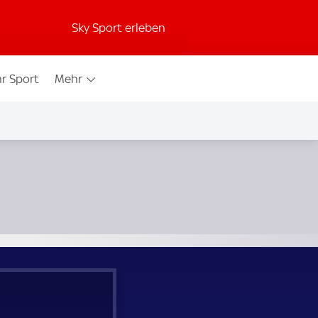
Sky Sport erleben
r Sport
Mehr