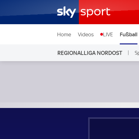
Home
Videos
LIVE
Fußball
REGIONALLIGA NORDOST
S
SV Babelsberg 03 - VFC Plauen; Regionalliga Nordost