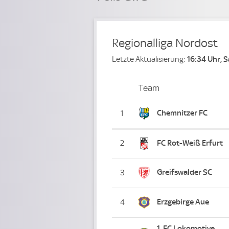
Regionalliga Nordost
Letzte Aktualisierung:
16:34 Uhr, 
Team
Team
Platz
Chemnitzer FC
1
2
FC Rot-Weiß Erfurt
Greifswalder SC
3
Erzgebirge Aue
4
1. FC Lokomotive