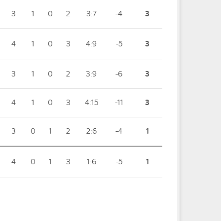
3
1
0
2
3:7
-4
3
4
1
0
3
4:9
-5
3
3
1
0
2
3:9
-6
3
4
1
0
3
4:15
-11
3
3
0
1
2
2:6
-4
1
4
0
1
3
1:6
-5
1