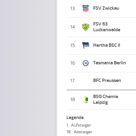
FSV Zwickau
13
FSV 63
14
Luckenwalde
Hertha BSC II
15
Tasmania Berlin
16
BFC Preussen
17
BSG Chemie
18
Leipzig
Legende
1.: Aufsteiger
18.: Absteiger