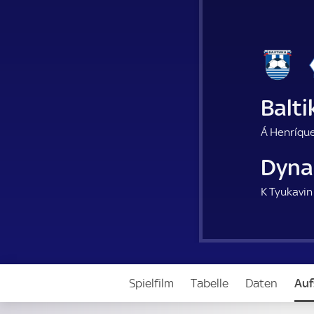
Balti
Á Henríque
Dyna
K Tyukavin
Spielfilm
Tabelle
Daten
Auf