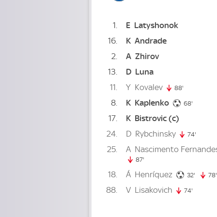
1
E
Latyshonok
16
K
Andrade
2
A
Zhirov
13
D
Luna
11
Y
Kovalev
88'
88. minute
8
K
Kaplenko
68. min
68'
17
K
Bistrovic
(c)
24
D
Rybchinsky
74'
74. mi
25
A
Nascimento Fernande
87'
87. minute
18
Á
Henríquez
32. min
32'
78'
88
V
Lisakovich
74'
74. minu