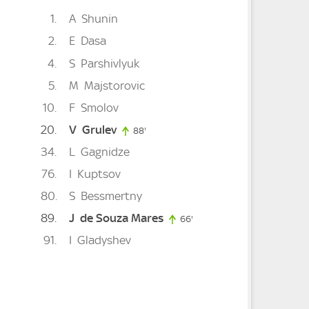
1
A
Shunin
2
E
Dasa
4
S
Parshivlyuk
5
M
Majstorovic
10
F
Smolov
20
V
Grulev
88'
88. minute
ute
34
L
Gagnidze
e
76
I
Kuptsov
80
S
Bessmertny
89
J
de Souza Mares
66'
66. minute
ute
91
I
Gladyshev