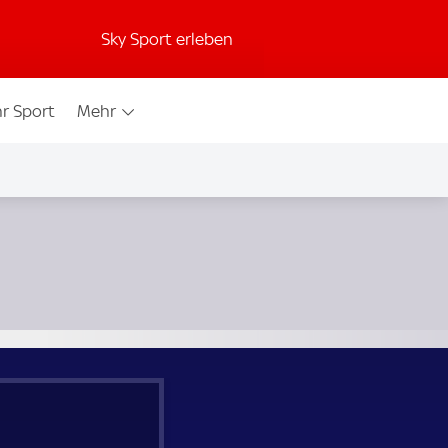
Sky Sport erleben
r Sport
Mehr