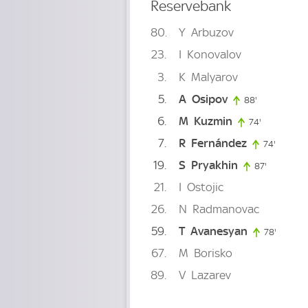
Reservebank
80
Y
Arbuzov
23
I
Konovalov
3
K
Malyarov
5
A
Osipov
88'
88. minute
6
M
Kuzmin
74'
74. minute
7
R
Fernández
74'
74. min
19
S
Pryakhin
87'
87. minut
21
I
Ostojic
26
N
Radmanovac
59
T
Avanesyan
78'
78. min
67
M
Borisko
89
V
Lazarev