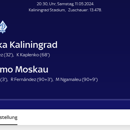
L
20:30, Uhr, Samstag, 11.05.2024.
E
Z
Kaliningrad Stadium
Zuschauer:
13.478.
N
D
u
E
s
c
h
a
ka Kaliningrad
u
e
3
6
z (
32'
)
K Kaplenko (
68'
)
r
2
8
mo Moskau
.
.
m
m
3
9
9
 (
3'
)
R Fernández (
90+3'
)
M Ngamaleu (
90+9'
)
i
i
.
3
9
n
n
m
.
.
u
u
i
m
m
t
t
n
i
i
e
e
u
n
n
stellung
t
u
u
e
t
t