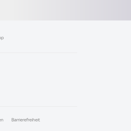
pp
en
Barrierefreiheit