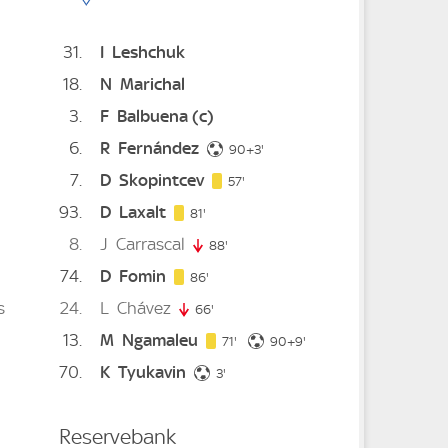
31
I
Leshchuk
18
N
Marichal
3
F
Balbuena
(c)
6
R
Fernández
93. minute
90+3'
7
D
Skopintcev
57. minute
57'
93
D
Laxalt
ute
81. minute
81'
8
J
Carrascal
88'
88. minute
74
D
Fomin
86. minute
nute
86'
s
24
L
Chávez
66'
66. minute
13
M
Ngamaleu
71. minute
99. minute
71'
90+9'
ute
78. minute
70
K
Tyukavin
3. minute
3'
te
Reservebank