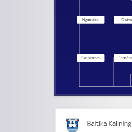
Ngamaleu
Cháve
Skopintcev
Fernán
Baltika Kalinin