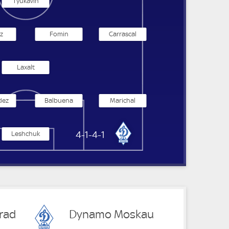
Tyukavin
z
Fomin
Carrascal
Laxalt
dez
Balbuena
Marichal
Dynamo Moskau
4-1-4-1
Leshchuk
grad
Dynamo Moskau