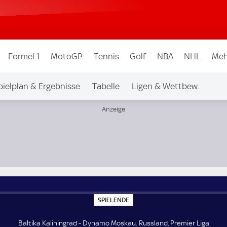
Formel 1
MotoGP
Tennis
Golf
NBA
NHL
Meh
pielplan & Ergebnisse
Tabelle
Ligen & Wettbew.
ga
S
SPIELENDE
P
I
E
Baltika Kaliningrad - Dynamo Moskau. Russland, Premier Liga.