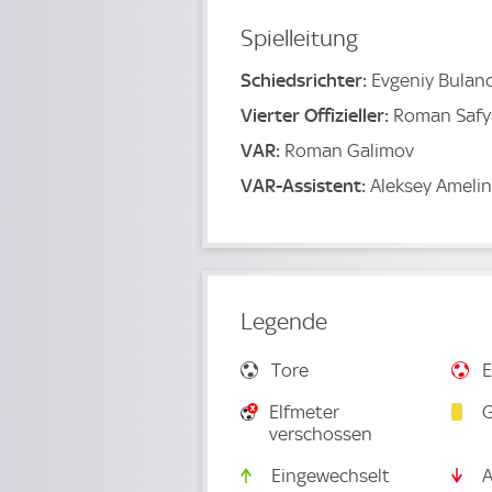
Spielleitung
Schiedsrichter:
Evgeniy Bulan
Vierter Offizieller:
Roman Safy
VAR:
Roman Galimov
VAR-Assistent:
Aleksey Amelin
Legende
Tore
E
Elfmeter
G
verschossen
Eingewechselt
A