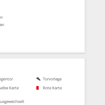
ov
an
igentor
Torvorlage
elbe Karte
Rote Karte
usgewechselt