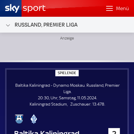
Menü
RUSSLAND, PREMIER LIGA
Baltika Kaliningrad - Dynamo Moskau; Russland, Premier Li
S
SPIELENDE
P
I
Baltika Kaliningrad - Dynamo Moskau. Russland, Premier
E
L
Liga.
E
20:30, Uhr, Samstag, 11.05.2024.
N
D
Z
Kaliningrad Stadium
Zuschauer:
13.478.
E
u
s
c
h
Baltika Kaliningrad
2