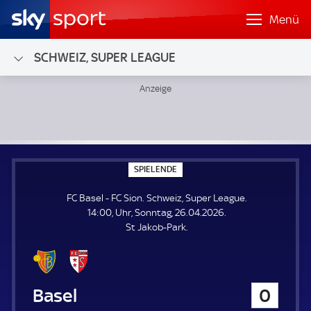
Menü
SCHWEIZ, SUPER LEAGUE
FC Basel - FC Sion; Schweiz, Super League
S
SPIELENDE
P
I
FC Basel - FC Sion. Schweiz, Super League.
E
L
14:00, Uhr, Sonntag, 26.04.2026.
E
St Jakob-Park.
N
D
E
FC Basel
0