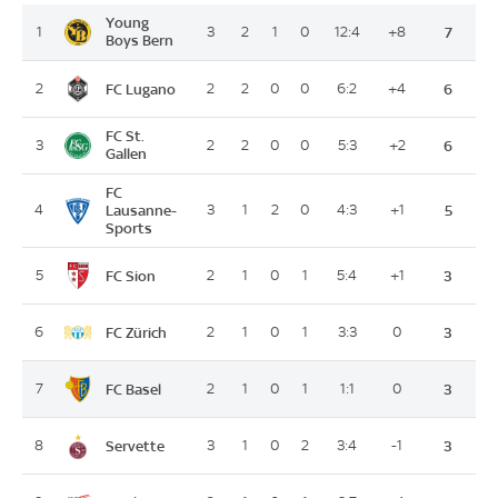
Young
1
3
2
1
0
12:4
+8
7
Boys Bern
FC Lugano
2
2
2
0
0
6:2
+4
6
FC St.
3
2
2
0
0
5:3
+2
6
Gallen
FC
4
Lausanne-
3
1
2
0
4:3
+1
5
Sports
FC Sion
5
2
1
0
1
5:4
+1
3
FC Zürich
6
2
1
0
1
3:3
0
3
FC Basel
7
2
1
0
1
1:1
0
3
Servette
8
3
1
0
2
3:4
-1
3