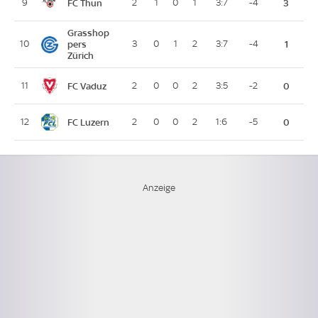
FC Thun
9
2
1
0
1
3:7
-4
3
Grasshop
10
pers
3
0
1
2
3:7
-4
1
Zürich
FC Vaduz
11
2
0
0
2
3:5
-2
0
FC Luzern
12
2
0
0
2
1:6
-5
0