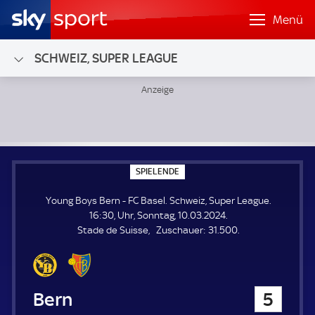
Menü
SCHWEIZ, SUPER LEAGUE
Young Boys Bern - FC Basel; Schweiz, Super League
S
SPIELENDE
P
I
Young Boys Bern - FC Basel. Schweiz, Super League.
E
L
16:30, Uhr, Sonntag, 10.03.2024.
E
Z
Stade de Suisse
Zuschauer:
31.500.
N
D
u
E
s
c
h
Young Boys Bern
5
a