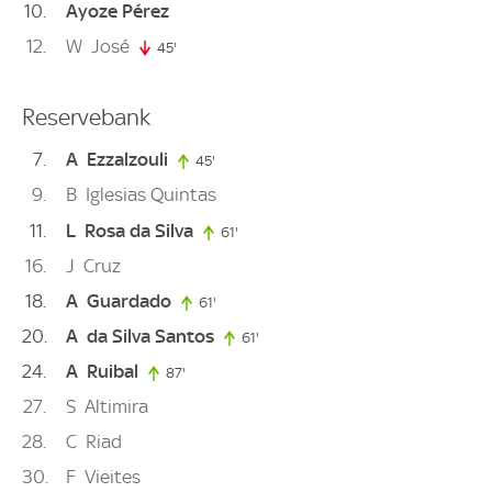
10
Ayoze Pérez
12
W
José
45'
45. minute
Reservebank
7
A
Ezzalzouli
45'
45. minute
9
B
Iglesias Quintas
11
L
Rosa da Silva
61'
61. minute
16
J
Cruz
18
A
Guardado
61'
61. minute
20
A
da Silva Santos
61'
61. minute
24
A
Ruibal
87'
87. minute
27
S
Altimira
28
C
Riad
30
F
Vieites