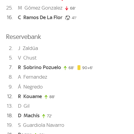
25
M
Gómez Gonzalez
68'
68. minute
16
C
Ramos De La Flor
41. minute
41'
Reservebank
2
J
Zaldúa
5
V
Chust
7
R
Sobrino Pozuelo
96. minute
68'
68. minute
90+6'
8
A
Fernandez
9
Á
Negredo
12
R
Kouame
88'
88. minute
13
D
Gil
18
D
Machís
72'
72. minute
19
S
Guardiola Navarro