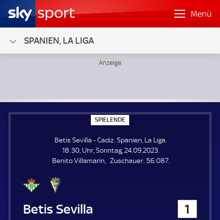
Menü
SPANIEN, LA LIGA
Betis Sevilla - Cadiz; Spanien, La Liga
S
SPIELENDE
P
I
Betis Sevilla - Cadiz. Spanien, La Liga.
E
L
18:30, Uhr, Sonntag, 24.09.2023.
E
Z
Benito Villamarin
Zuschauer:
56.087.
N
D
u
E
s
c
h
Betis Sevilla
1
a