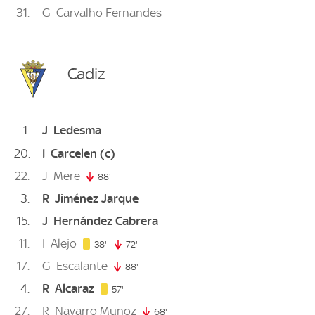
31
G
Carvalho Fernandes
Cadiz
1
J
Ledesma
20
I
Carcelen
(c)
22
J
Mere
88'
88. minute
3
R
Jiménez Jarque
15
J
Hernández Cabrera
11
I
Alejo
38. minute
38'
72'
72. minute
17
G
Escalante
88'
88. minute
4
R
Alcaraz
57. minute
57'
27
R
Navarro Munoz
68'
68. minute