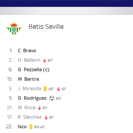
Betis Sevilla
1
C
Bravo
2
H
Bellerin
87'
87. minute
6
G
Pezzella
(c)
15
M
Bartra
3
J
Miranda
45. minute
45'
61'
61. minute
5
G
Rodríguez
60. minute
60'
21
M
Roca
61'
61. minute
17
R
Sánchez
61'
61. minute
22
Isco
96. minute
90+6'