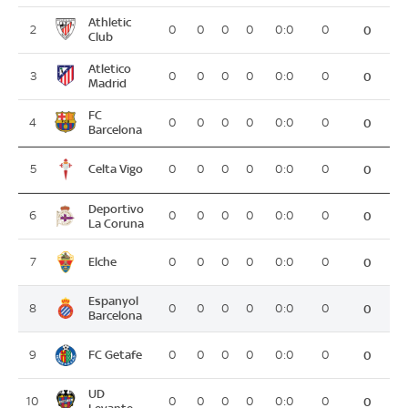
Athletic
2
0
0
0
0
0:0
0
0
Club
Atletico
3
0
0
0
0
0:0
0
0
Madrid
FC
4
0
0
0
0
0:0
0
0
Barcelona
Celta Vigo
5
0
0
0
0
0:0
0
0
Deportivo
6
0
0
0
0
0:0
0
0
La Coruna
Elche
7
0
0
0
0
0:0
0
0
Espanyol
8
0
0
0
0
0:0
0
0
Barcelona
FC Getafe
9
0
0
0
0
0:0
0
0
UD
10
0
0
0
0
0:0
0
0
Levante