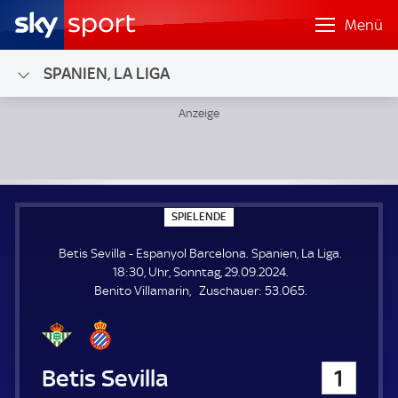
Menü
SPANIEN, LA LIGA
Betis Sevilla - Espanyol Barcelona; Spanien, La Liga
S
SPIELENDE
P
I
Betis Sevilla - Espanyol Barcelona. Spanien, La Liga.
E
L
18:30, Uhr, Sonntag, 29.09.2024.
E
Z
Benito Villamarin
Zuschauer:
53.065.
N
D
u
E
s
c
h
Betis Sevilla
1
a