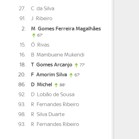
27
C
da Silva
91
J
Ribeiro
2
M
Gomes Ferreira Magalhães
67'
67. minute
minute
15
Ó
Rivas
te
16
B
Mambuene Mukendi
18
T
Gomes Arcanjo
77'
77. minute
20
F
Amorim Silva
67'
67. minute
86
D
Michel
88'
88. minute
92
D
Lobão de Sousa
93
R
Fernandes Ribeiro
98
R
Silva Duarte
93
R
Fernandes Ribeiro