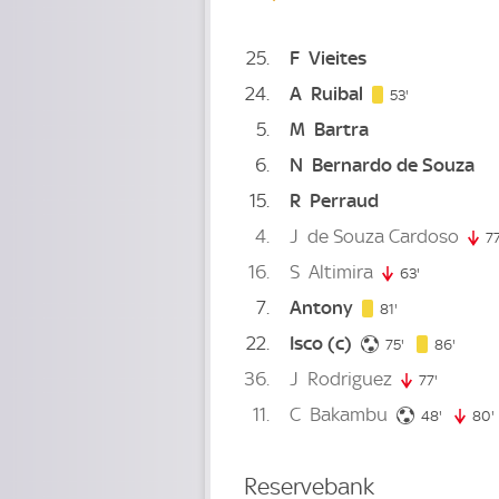
25
F
Vieites
24
A
Ruibal
53. minute
53'
5
M
Bartra
6
N
Bernardo de Souza
15
R
Perraud
4
J
de Souza Cardoso
77
16
S
Altimira
63'
63. minute
7
Antony
81. minute
81'
22
Isco
(c)
75. minute
86. mi
75'
86'
36
J
Rodriguez
77'
77. minut
11
C
Bakambu
48. minu
48'
80'
Reservebank