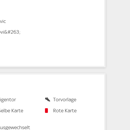
vic
ovi&#263;
igentor
Torvorlage
elbe Karte
Rote Karte
usgewechselt