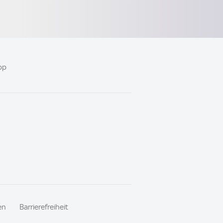
pp
en
Barrierefreiheit