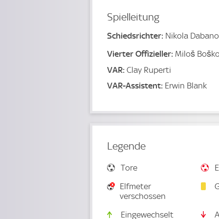
Spielleitung
Schiedsrichter:
Nikola Dabano
Vierter Offizieller:
Miloš Bošk
VAR:
Clay Ruperti
VAR-Assistent:
Erwin Blank
Legende
Tore
E
Elfmeter
G
verschossen
Eingewechselt
A