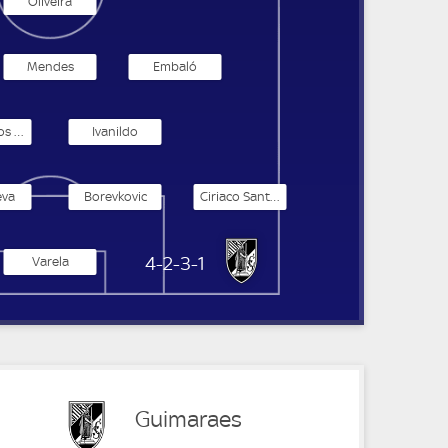
Oliveira
Mendes
Embaló
Pereira dos Santos Händel
Ivanildo
eva
Borevkovic
Ciriaco Santos
Vitoria Guimaraes
4-2-3-1
Varela
Guimaraes