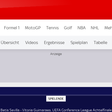
Formel 1
MotoGP
Tennis
Golf
NBA
NHL
Meh
Übersicht
Videos
Ergebnisse
Spielplan
Tabelle
Achtelfinale
S
SPIELENDE
P
I
E
Betis Sevilla - Vitoria Guimaraes. UEFA Conference League Achtelfinale