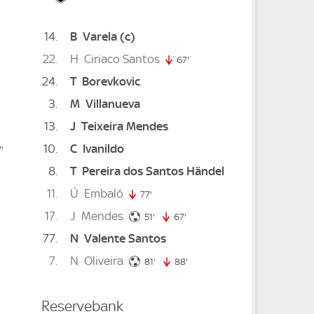
14
B
Varela
(c)
22
H
Ciriaco Santos
67'
67. minute
24
T
Borevkovic
3
M
Villanueva
13
J
Teixeira Mendes
10
C
Ivanildo
'
77. minute
8
T
Pereira dos Santos Händel
11
Ú
Embaló
77'
77. minute
17
J
Mendes
nute
51. minute
51'
67'
67. minute
77
N
Valente Santos
e
7
N
Oliveira
te
81. minute
80. minute
81'
88'
88. minute
Reservebank