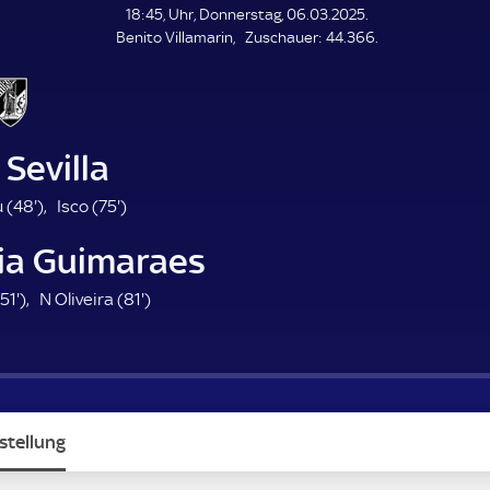
L
18:45, Uhr, Donnerstag, 06.03.2025.
E
Z
Benito Villamarin
Zuschauer:
44.366.
N
D
u
E
s
c
h
a
 Sevilla
u
e
4
7
 (
48'
)
Isco (
75'
)
r
8
5
ria Guimaraes
.
.
m
m
5
8
51'
)
N Oliveira (
81'
)
i
i
1
1
n
n
.
.
u
u
m
m
t
t
i
i
e
e
n
n
stellung
u
u
t
t