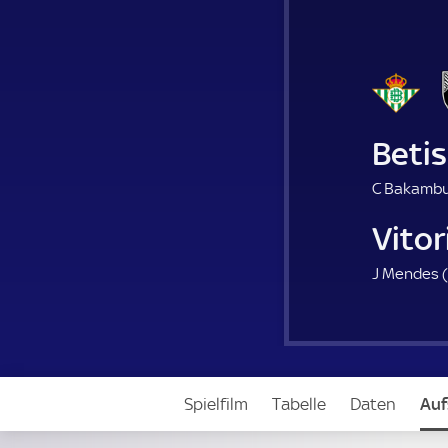
Betis
C Bakambu
Vito
J Mendes (
Spielfilm
Tabelle
Daten
Auf