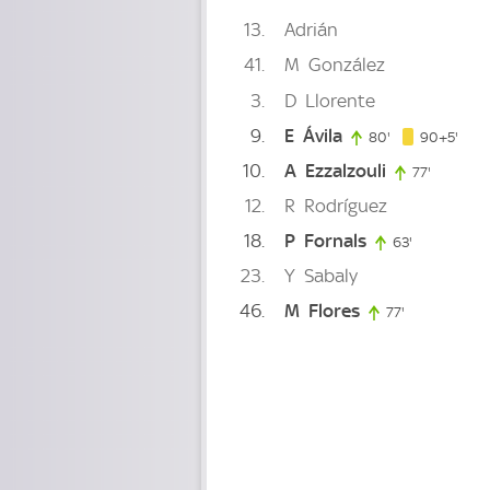
13
Adrián
41
M
González
3
D
Llorente
9
E
Ávila
95. 
80'
80. minute
90+5'
10
A
Ezzalzouli
77'
77. minu
12
R
Rodríguez
18
P
Fornals
63'
63. minute
23
Y
Sabaly
46
M
Flores
77'
77. minute