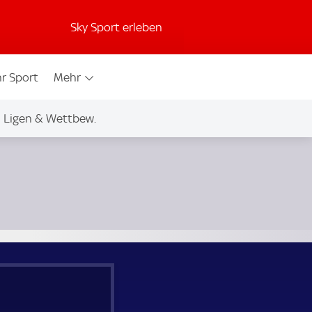
Sky Sport erleben
r Sport
Mehr
Ligen & Wettbew.