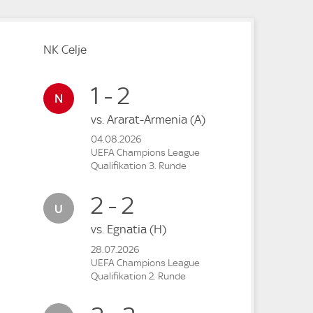
NK Celje
1 - 2
vs.
Ararat-Armenia
(A)
04.08.2026
UEFA Champions League
Qualifikation 3. Runde
2 - 2
vs.
Egnatia
(H)
28.07.2026
UEFA Champions League
Qualifikation 2. Runde