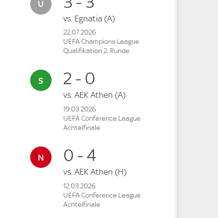
3 - 3
vs.
Egnatia
(A)
22.07.2026
UEFA Champions League
Qualifikation 2. Runde
2 - 0
vs.
AEK Athen
(A)
19.03.2026
UEFA Conference League
Achtelfinale
0 - 4
vs.
AEK Athen
(H)
12.03.2026
UEFA Conference League
Achtelfinale