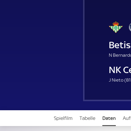
Betis
N Bernardo
NK Ce
J Nieto (
81
Spielfilm
Tabelle
Daten
Auf