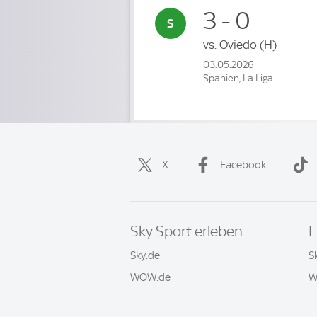
3 - 0
vs.
Oviedo
(H)
03.05.2026
Spanien, La Liga
X
Facebook
Sky Sport erleben
F
Sky.de
S
WOW.de
W