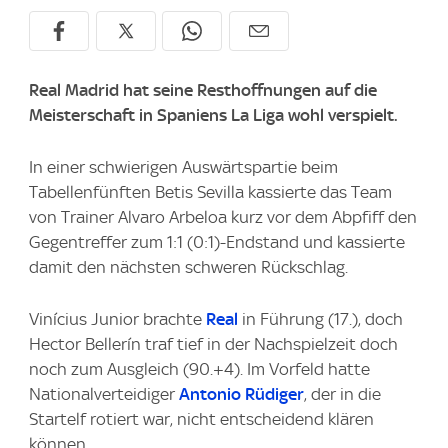
Real Madrid hat seine Resthoffnungen auf die
Meisterschaft in Spaniens La Liga wohl verspielt.
In einer schwierigen Auswärtspartie beim
Tabellenfünften Betis Sevilla kassierte das Team
von Trainer Alvaro Arbeloa kurz vor dem Abpfiff den
Gegentreffer zum 1:1 (0:1)-Endstand und kassierte
damit den nächsten schweren Rückschlag.
Vinícius Junior brachte
Real
in Führung (17.), doch
Hector Bellerín traf tief in der Nachspielzeit doch
noch zum Ausgleich (90.+4). Im Vorfeld hatte
Nationalverteidiger
Antonio Rüdiger
, der in die
Startelf rotiert war, nicht entscheidend klären
können.