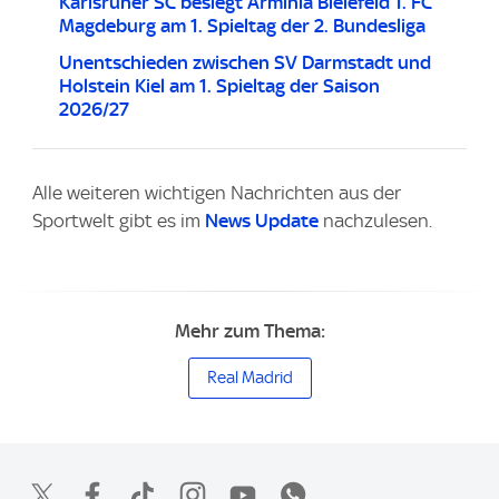
Karlsruher SC besiegt Arminia Bielefeld 1. FC
Magdeburg am 1. Spieltag der 2. Bundesliga
Unentschieden zwischen SV Darmstadt und
Holstein Kiel am 1. Spieltag der Saison
2026/27
Alle weiteren wichtigen Nachrichten aus der
Sportwelt gibt es im
News Update
nachzulesen.
Mehr zum Thema:
Real Madrid