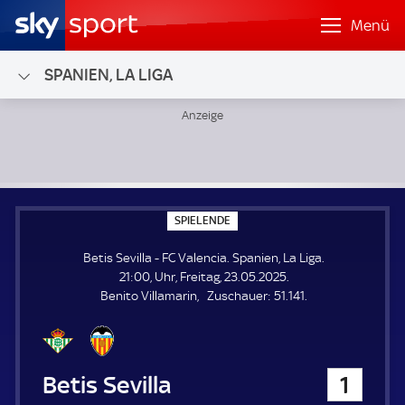
Menü
SPANIEN, LA LIGA
Betis Sevilla - FC Valencia; Spanien, La Liga
S
SPIELENDE
P
I
Betis Sevilla - FC Valencia. Spanien, La Liga.
E
L
21:00, Uhr, Freitag, 23.05.2025.
E
Z
Benito Villamarin
Zuschauer:
51.141.
N
D
u
E
s
c
h
Betis Sevilla
1
a