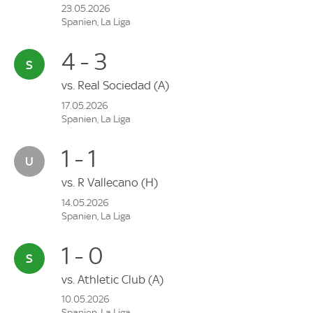
23.05.2026
Spanien, La Liga
4 - 3
vs.
Real Sociedad
(A)
17.05.2026
Spanien, La Liga
1 - 1
vs.
R Vallecano
(H)
14.05.2026
Spanien, La Liga
1 - 0
vs.
Athletic Club
(A)
10.05.2026
Spanien, La Liga