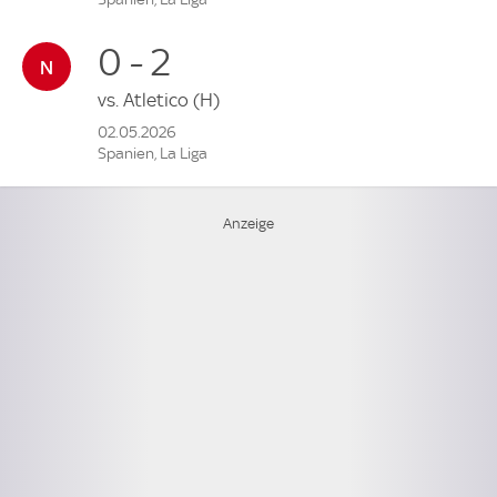
0 - 2
vs.
Atletico
(H)
02.05.2026
Spanien, La Liga