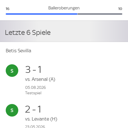
Betis Sevilla:
Vale
Balleroberungen
16
10
Letzte 6 Spiele
Betis Sevilla
3 - 1
vs.
Arsenal
(A)
05.08.2026
Testspiel
2 - 1
vs.
Levante
(H)
23.05.2026