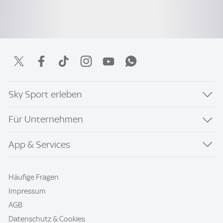
Sky Sport erleben
Für Unternehmen
App & Services
Häufige Fragen
Impressum
AGB
Datenschutz & Cookies