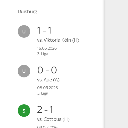
Duisburg
1 - 1
vs.
Viktoria Köln
(H)
16.05.2026
3. Liga
0 - 0
vs.
Aue
(A)
08.05.2026
3. Liga
2 - 1
vs.
Cottbus
(H)
03.05.2026