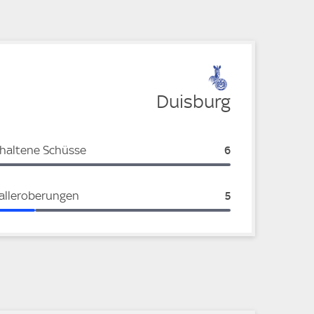
Duisburg
haltene Schüsse
Duisburg:
6
alleroberungen
Duisburg:
5