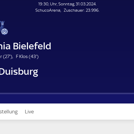
L
19:30, Uhr, Sonntag, 31.03.2024.
E
Z
SchucoArena
Zuschauer:
23.996.
N
D
u
E
s
c
h
a
ia Bielefeld
u
e
2
4
r (
27'
)
F Klos (
43'
)
r
7
3
Duisburg
.
.
m
m
i
i
n
n
u
u
t
t
e
e
stellung
Live