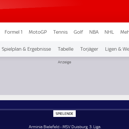
Formel 1
MotoGP
Tennis
Golf
NBA
NHL
Meh
Spielplan & Ergebnisse
Tabelle
Torjäger
Ligen & W
S
SPIELENDE
P
I
E
Arminia Bielefeld - MSV Duisburg. 3. Liga.