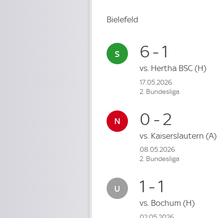
Bielefeld
6 - 1
vs.
Hertha BSC
(H)
17.05.2026
2. Bundesliga
0 - 2
vs.
Kaiserslautern
(A)
08.05.2026
2. Bundesliga
1 - 1
vs.
Bochum
(H)
02.05.2026