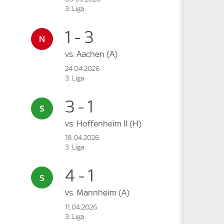
3. Liga
1 - 3
vs.
Aachen
(A)
24.04.2026
3. Liga
3 - 1
vs.
Hoffenheim II
(H)
18.04.2026
3. Liga
4 - 1
vs.
Mannheim
(A)
11.04.2026
3. Liga