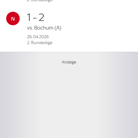
1 - 2
vs.
Bochum
(A)
26.04.2026
2. Bundesliga