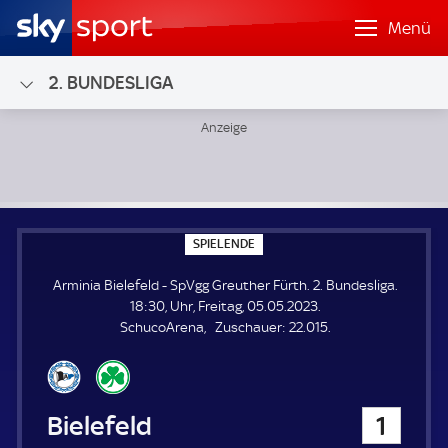
Menü
2. BUNDESLIGA
Arminia Bielefeld - SpVgg Greuther Fürth; 2. Bundesliga
S
SPIELENDE
P
I
Arminia Bielefeld - SpVgg Greuther Fürth. 2. Bundesliga.
E
L
18:30, Uhr, Freitag, 05.05.2023.
E
Z
SchucoArena
Zuschauer:
22.015.
N
D
u
E
s
c
h
Arminia Bielefeld
1
a