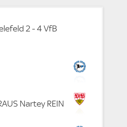
e
e
e
e
elefeld 2 - 4 VfB
r RAUS Nartey REIN