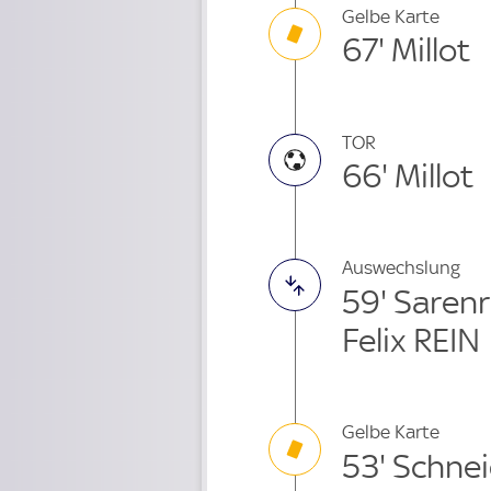
Gelbe Karte
67' Millot
TOR
66' Millot
Auswechslung
59' Saren
Felix REIN
Gelbe Karte
53' Schne