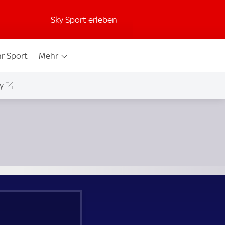
Sky Sport erleben
r Sport
Mehr
y