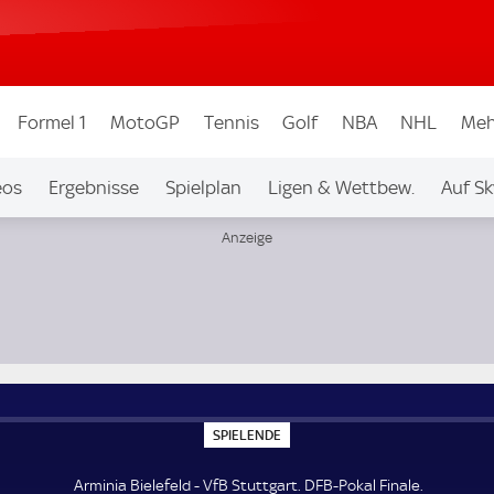
Formel 1
MotoGP
Tennis
Golf
NBA
NHL
Meh
eos
Ergebnisse
Spielplan
Ligen & Wettbew.
Auf Sk
S
SPIELENDE
P
I
E
Arminia Bielefeld - VfB Stuttgart. DFB-Pokal Finale.