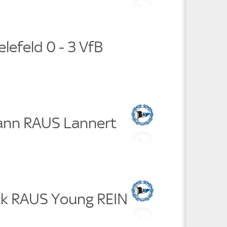
elefeld 0 - 3 VfB
ann RAUS Lannert
ck RAUS Young REIN