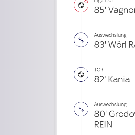
Eigentor
85' Vagn
Auswechslung
83' Wörl 
TOR
82' Kania
Auswechslung
80' Grodo
REIN