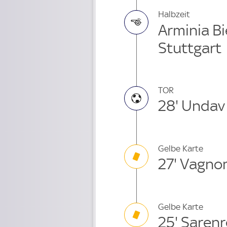
Halbzeit
Arminia Bi
Stuttgart
TOR
28' Undav
Gelbe Karte
27' Vagn
Gelbe Karte
25' Saren