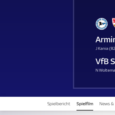
Armin
J Kania (
82
VfB 
N Woltema
Spielbericht
Spielfilm
News & 