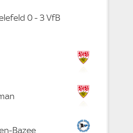
elefeld 0 - 3 VfB
oman
ren-Bazee