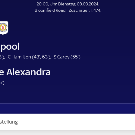
L
20:00, Uhr, Dienstag, 03.09.2024.
E
Z
Bloomfield Road
Zuschauer:
1.474.
N
D
u
E
s
c
h
a
kpool
u
e
3
4
6
5
3'
)
C Hamilton (
43'
,
63'
)
S Carey (
55'
)
r
.
3
3
5
e Alexandra
m
.
.
.
i
m
m
m
6
5'
)
n
i
i
i
5
u
n
n
n
.
t
u
u
u
m
e
t
t
t
i
e
e
e
n
stellung
u
t