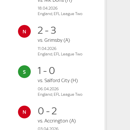
18.04.2026
England, EFL League Two
2 - 3
vs.
Grimsby
(A)
11.04.2026
England, EFL League Two
1 - 0
vs.
Salford City
(H)
06.04.2026
England, EFL League Two
0 - 2
vs.
Accrington
(A)
03.04.2026