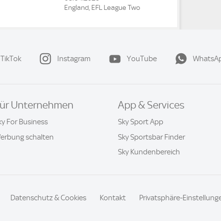
England, EFL League Two
TikTok
Instagram
YouTube
WhatsA
ür Unternehmen
App & Services
ky For Business
Sky Sport App
erbung schalten
Sky Sportsbar Finder
Sky Kundenbereich
Datenschutz & Cookies
Kontakt
Privatsphäre-Einstellung