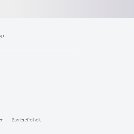
pp
en
Barrierefreiheit