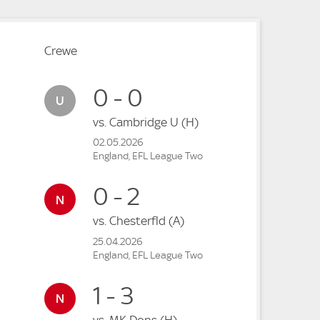
Crewe
0 - 0
vs.
Cambridge U
(H)
02.05.2026
England, EFL League Two
0 - 2
vs.
Chesterfld
(A)
25.04.2026
England, EFL League Two
1 - 3
vs.
MK Dons
(H)