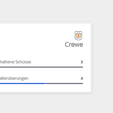
e
Crewe
haltene Schüsse
Crewe:
3
alleroberungen
Crewe:
4