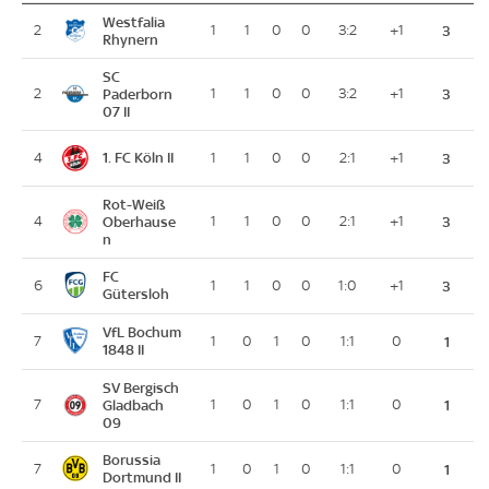
Westfalia
2
1
1
0
0
3:2
+1
3
Rhynern
SC
2
Paderborn
1
1
0
0
3:2
+1
3
07 II
1. FC Köln II
4
1
1
0
0
2:1
+1
3
Rot-Weiß
4
Oberhause
1
1
0
0
2:1
+1
3
n
FC
6
1
1
0
0
1:0
+1
3
Gütersloh
VfL Bochum
7
1
0
1
0
1:1
0
1
1848 II
SV Bergisch
7
Gladbach
1
0
1
0
1:1
0
1
09
Borussia
7
1
0
1
0
1:1
0
1
Dortmund II