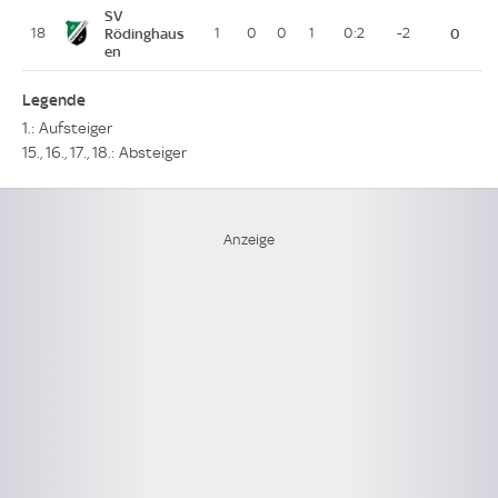
SV
18
Rödinghaus
1
0
0
1
0:2
-2
0
en
Legende
1.: Aufsteiger
15., 16., 17., 18.: Absteiger