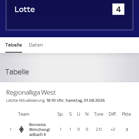
Sportfreunde Lotte
4
Tabelle
Daten
Tabelle
Regionalliga West
18:10 Uhr, Samstag, 01.08.2026
Letzte Aktualisierung:
Team
Team
Sp.
Spiele
S
Siege
U
Unentschieden
N
Niederlagen
Tore
Tore
Diff.
Differenz
Pkte.
Pu
Platz
Borussia
1
Mönchengl
1
1
0
0
2:0
+2
3
adbach II