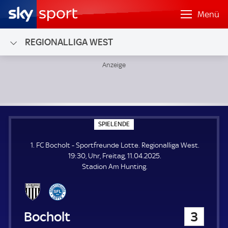
Menü
REGIONALLIGA WEST
1. FC Bocholt - Sportfreunde Lotte; Regionalliga West
S
SPIELENDE
P
I
1. FC Bocholt - Sportfreunde Lotte. Regionalliga West.
E
L
19:30, Uhr, Freitag, 11.04.2025.
E
Stadion Am Hunting.
N
D
E
1. FC Bocholt
3