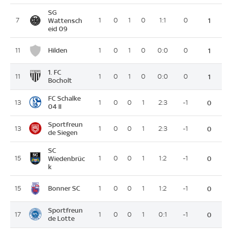
SG
7
Wattensch
1
0
1
0
1:1
0
1
eid 09
Hilden
11
1
0
1
0
0:0
0
1
1. FC
11
1
0
1
0
0:0
0
1
Bocholt
FC Schalke
13
1
0
0
1
2:3
-1
0
04 II
Sportfreun
13
1
0
0
1
2:3
-1
0
de Siegen
SC
15
Wiedenbrüc
1
0
0
1
1:2
-1
0
k
Bonner SC
15
1
0
0
1
1:2
-1
0
Sportfreun
17
1
0
0
1
0:1
-1
0
de Lotte