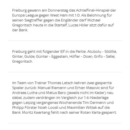
Freiburg gewann am Donnerstag das Achtelfinal-Hinspiel der
Europa League gegen West Ham mit 1:0. Als Belohnung für
seinen Siegtreffer gegen die Engländer darf Michael
Gregoritsch heute in die Startelf, Lucas Höler sitzt dafür auf
der Bank.
Freiburg geht mit folgender Elf in die Partie: Atubolu - Sildillia,
Ginter, Gulde, Günter - Eggestein, Höfler - Doan, Grifo - Sallai,
Gregoritsch.
Im Team von Trainer Thomas Letsch kehren zwei gesperrte
Spieler zurück: Manuel Riemann und Erhan Masovic sind für
Andreas Luthe und Matus Bero (jeweils nicht im Kader) neu
dabei, zudem verdrängen im Vergleich zur 1:4-Niederlage
gegen Leipzig vergangenes Wochenende Tim Oermann und
Philipp Förster Noah Loosli und Maximilian Wittek auf die
Bank. Moritz Kwarteng fehlt nach seiner Roten Karte gesperrt.