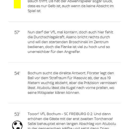
Bauch trifft. Da hat der Abwehrspieler sogar Glück,
dass es nur Gelb ist, auch wenn da keine Absicht im
Spiel ist.
57'
Nun darf der VfL mal kontern, doch auch hier fehlt
die Durchschlagskraft. Asano bricht rechts durch
und will den startenden Broschinski im Zentrum
bedienen, doch die Flanke ist viel zu hoch und so
unerreichbar für den Angreifer.
54'
Bochum sucht die direkte Antwort. Förster legt den
Ball vor dem Strafraum für Masovic ab, der aus 19
Metern wuchtig abzieht, aber die Präzision vermissen
lässt. Atubolu lässt die Kugel nach vorne prallen, wo
seine Mitspieler klären können.
53'
Tooor! VfL Bochum - SC FREIBURG 0:2. Und dann
erhöhen die Gäste mit der erst zweiten Torchance!
Sallai behauptet einen langen Abschlag von Atubolu
in der gegnerischen Hälfte und setzt dann Doan