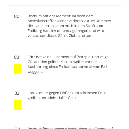
86'
Bochum hat das Momentum nach dem
Anschlusstreffer wieder verloren, aktuell kommen
die Hausherren kaum noch in den Strafraum.
Freiburg hat sich defensiv gefangen und wird
versuchen, dieses 2:1 ins Ziel zu retten.
83'
Fritz hat keine Lust mehr auf Zeitspiel und zeigt
Günter den gelben Karton, weil er vor der
Ausführung eines Freistoßes nochmal vom Ball
weggeht.
82'
Losilla muss gegen Höfler zum taktischen Foul
greifen und sieht dafür Gelb.
Bochum findet immer wieder Wege, mit Tempo auf