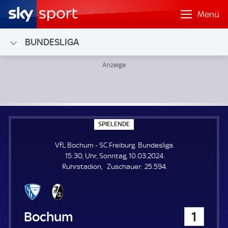
Menü
BUNDESLIGA
VfL Bochum - SC Freiburg; Bundesliga
S
SPIELENDE
P
I
VfL Bochum - SC Freiburg. Bundesliga.
E
L
15:30, Uhr, Sonntag, 10.03.2024.
E
Z
Ruhrstadion
Zuschauer:
25.594.
N
D
u
E
s
c
h
VfL Bochum
1
a