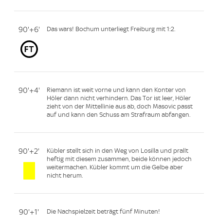
90'+6'
Das wars! Bochum unterliegt Freiburg mit 1:2.
90'+4'
Riemann ist weit vorne und kann den Konter von
Höler dann nicht verhindern. Das Tor ist leer, Höler
zieht von der Mittellinie aus ab, doch Masovic passt
auf und kann den Schuss am Strafraum abfangen.
90'+2'
Kübler stellt sich in den Weg von Losilla und prallt
heftig mit diesem zusammen, beide können jedoch
weitermachen. Kübler kommt um die Gelbe aber
nicht herum.
90'+1'
Die Nachspielzeit beträgt fünf Minuten!