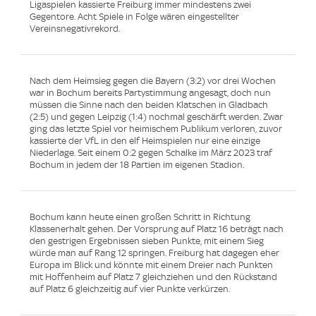
Ligaspielen kassierte Freiburg immer mindestens zwei
Gegentore. Acht Spiele in Folge wären eingestellter
Vereinsnegativrekord.
Nach dem Heimsieg gegen die Bayern (3:2) vor drei Wochen
war in Bochum bereits Partystimmung angesagt, doch nun
müssen die Sinne nach den beiden Klatschen in Gladbach
(2:5) und gegen Leipzig (1:4) nochmal geschärft werden. Zwar
ging das letzte Spiel vor heimischem Publikum verloren, zuvor
kassierte der VfL in den elf Heimspielen nur eine einzige
Niederlage. Seit einem 0:2 gegen Schalke im März 2023 traf
Bochum in jedem der 18 Partien im eigenen Stadion.
Bochum kann heute einen großen Schritt in Richtung
Klassenerhalt gehen. Der Vorsprung auf Platz 16 beträgt nach
den gestrigen Ergebnissen sieben Punkte, mit einem Sieg
würde man auf Rang 12 springen. Freiburg hat dagegen eher
Europa im Blick und könnte mit einem Dreier nach Punkten
mit Hoffenheim auf Platz 7 gleichziehen und den Rückstand
auf Platz 6 gleichzeitig auf vier Punkte verkürzen.