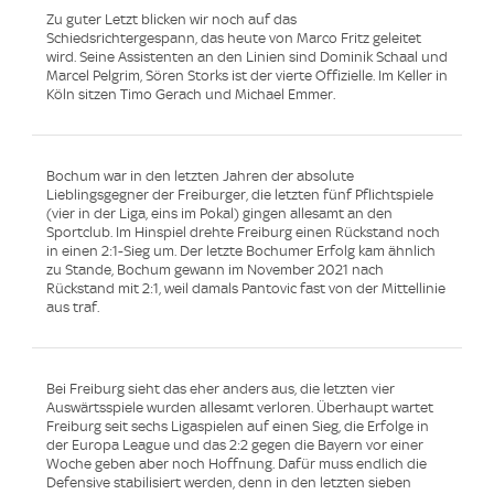
Zu guter Letzt blicken wir noch auf das
Schiedsrichtergespann, das heute von Marco Fritz geleitet
wird. Seine Assistenten an den Linien sind Dominik Schaal und
Marcel Pelgrim, Sören Storks ist der vierte Offizielle. Im Keller in
Köln sitzen Timo Gerach und Michael Emmer.
Bochum war in den letzten Jahren der absolute
Lieblingsgegner der Freiburger, die letzten fünf Pflichtspiele
(vier in der Liga, eins im Pokal) gingen allesamt an den
Sportclub. Im Hinspiel drehte Freiburg einen Rückstand noch
in einen 2:1-Sieg um. Der letzte Bochumer Erfolg kam ähnlich
zu Stande, Bochum gewann im November 2021 nach
Rückstand mit 2:1, weil damals Pantovic fast von der Mittellinie
aus traf.
Bei Freiburg sieht das eher anders aus, die letzten vier
Auswärtsspiele wurden allesamt verloren. Überhaupt wartet
Freiburg seit sechs Ligaspielen auf einen Sieg, die Erfolge in
der Europa League und das 2:2 gegen die Bayern vor einer
Woche geben aber noch Hoffnung. Dafür muss endlich die
Defensive stabilisiert werden, denn in den letzten sieben