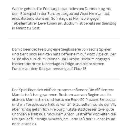
Weiter geht es für Freiburg bekanntlich am Donnerstag mit
dem Rückspiel in der Europa League bei West Ham United,
anschließend steht am Sonntag das Heimspiel gegen
Tabellenführer Leverkusen an. Bochum ist bereits am Samstag
in Mainz zu Gast.
Damit beendet Freiburg eine Sieglosserie von sechs Spielen
und zieht nach Punkten mit Hoffenheim auf Platz 7 gleich. Der
SC ist also zurück im Rennen um Europa. Bochum dagegen
kassiert die dritte Niederlage in Folge und bleibt sieben
Punkte vor dem Relegationsrang auf Platz 15.
Das Spiel lässt sich einfach zusammenfassen: Die effizientere
Mannschaft hat gewonnen. Bochum war von Beginn an die
aktivere Mannschaft und hatte am Ende 59 Prozent Ballbesitz
und ein Torschussverhältnis von 24:9. Zu selten wurde der VfL
aber richtig gefährlich, Freiburg nutzte stattdessen zwei gute
Chancen eiskalt aus. Nach dem Anschlusstreffer wackelten die
Breisgauer für einige Minuten, am Ende ließ der SC aber kaum
noch etwas zu.