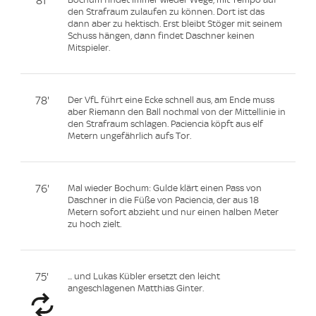
81'
den Strafraum zulaufen zu können. Dort ist das
dann aber zu hektisch. Erst bleibt Stöger mit seinem
Schuss hängen, dann findet Daschner keinen
Mitspieler.
78'
Der VfL führt eine Ecke schnell aus, am Ende muss
aber Riemann den Ball nochmal von der Mittellinie in
den Strafraum schlagen. Paciencia köpft aus elf
Metern ungefährlich aufs Tor.
76'
Mal wieder Bochum: Gulde klärt einen Pass von
Daschner in die Füße von Paciencia, der aus 18
Metern sofort abzieht und nur einen halben Meter
zu hoch zielt.
75'
... und Lukas Kübler ersetzt den leicht
angeschlagenen Matthias Ginter.