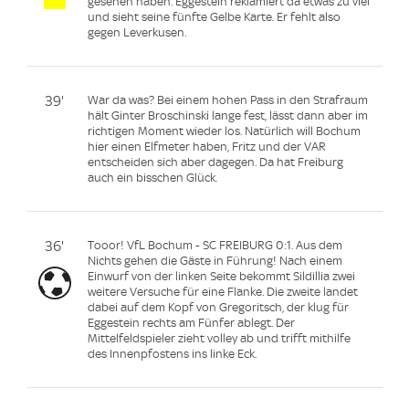
gesehen haben. Eggestein reklamiert da etwas zu viel
und sieht seine fünfte Gelbe Karte. Er fehlt also
gegen Leverkusen.
39'
War da was? Bei einem hohen Pass in den Strafraum
hält Ginter Broschinski lange fest, lässt dann aber im
richtigen Moment wieder los. Natürlich will Bochum
hier einen Elfmeter haben, Fritz und der VAR
entscheiden sich aber dagegen. Da hat Freiburg
auch ein bisschen Glück.
36'
Tooor! VfL Bochum - SC FREIBURG 0:1. Aus dem
Nichts gehen die Gäste in Führung! Nach einem
Einwurf von der linken Seite bekommt Sildillia zwei
weitere Versuche für eine Flanke. Die zweite landet
dabei auf dem Kopf von Gregoritsch, der klug für
Eggestein rechts am Fünfer ablegt. Der
Mittelfeldspieler zieht volley ab und trifft mithilfe
des Innenpfostens ins linke Eck.