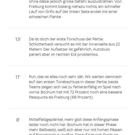
ohne dabei jedoch große Gefahr auszustrahlen. Von
Freiburg kommt bislang nahezu nichts, ein schneller
Lauf von Grifo auf der linken Seite endet mit einer
schwachen Flanke.
13'
Da ist doch der erste Torschuss der Partie:
Schlotterbeck versucht es mit der Innenseite aus 22
Metern. Der Aufsetzer ist gefährlich, Autobulo
pariert aber im rechten Eck problemlos.
11'
Puh, das ist alles noch sehr zäh. Wir warten demnach
auf den ersten Torabschluss in dieser Partie, beide
Teams zeigen sich viel zu fehleranfällig im Spiel nach
vorne. Bochum hat mit 72 Prozent noch eine bessere
Passquote als Freiburg (68 Prozent).
8'
Mittelfeldgeplänkel, mehr gibt diese Anfangsphase
leider noch nicht her. Bochum hat in dieser Phase
mehr Ballbesitz, weiß sich aber nur mit hohen Pässen
auf Broschinski zu helfen. Darauf hat sich Freiburg