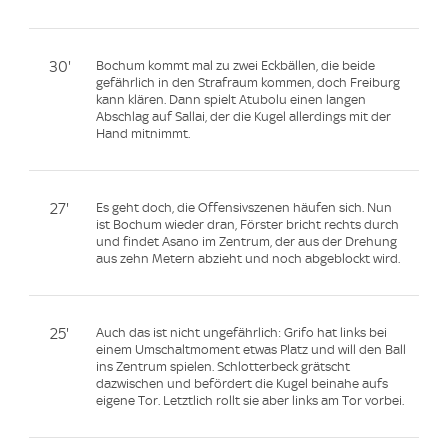
30'
Bochum kommt mal zu zwei Eckbällen, die beide
gefährlich in den Strafraum kommen, doch Freiburg
kann klären. Dann spielt Atubolu einen langen
Abschlag auf Sallai, der die Kugel allerdings mit der
Hand mitnimmt.
27'
Es geht doch, die Offensivszenen häufen sich. Nun
ist Bochum wieder dran, Förster bricht rechts durch
und findet Asano im Zentrum, der aus der Drehung
aus zehn Metern abzieht und noch abgeblockt wird.
25'
Auch das ist nicht ungefährlich: Grifo hat links bei
einem Umschaltmoment etwas Platz und will den Ball
ins Zentrum spielen. Schlotterbeck grätscht
dazwischen und befördert die Kugel beinahe aufs
eigene Tor. Letztlich rollt sie aber links am Tor vorbei.