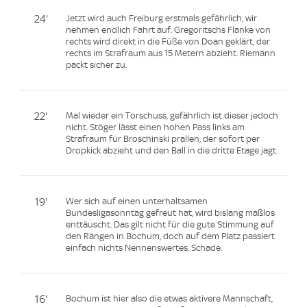
24'
Jetzt wird auch Freiburg erstmals gefährlich, wir
nehmen endlich Fahrt auf. Gregoritschs Flanke von
rechts wird direkt in die Füße von Doan geklärt, der
rechts im Strafraum aus 15 Metern abzieht. Riemann
packt sicher zu.
22'
Mal wieder ein Torschuss, gefährlich ist dieser jedoch
nicht. Stöger lässt einen hohen Pass links am
Strafraum für Broschinski prallen, der sofort per
Dropkick abzieht und den Ball in die dritte Etage jagt.
19'
Wer sich auf einen unterhaltsamen
Bundesligasonntag gefreut hat, wird bislang maßlos
enttäuscht. Das gilt nicht für die gute Stimmung auf
den Rängen in Bochum, doch auf dem Platz passiert
einfach nichts Nennenswertes. Schade.
16'
Bochum ist hier also die etwas aktivere Mannschaft,