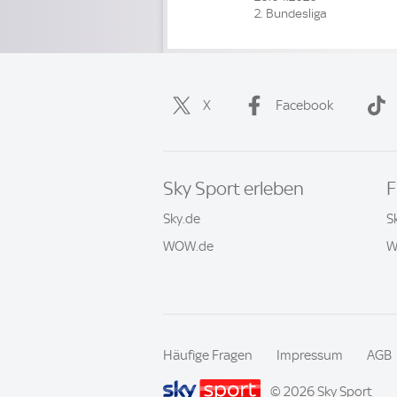
2. Bundesliga
X
Facebook
Sky Sport erleben
F
Sky.de
S
WOW.de
W
Häufige Fragen
Impressum
AGB
© 2026 Sky Sport