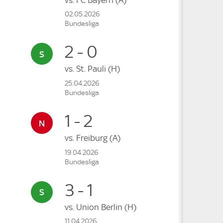
02.05.2026
Bundesliga
2 - 0
vs.
St. Pauli
(H)
25.04.2026
Bundesliga
1 - 2
vs.
Freiburg
(A)
19.04.2026
Bundesliga
3 - 1
vs.
Union Berlin
(H)
11.04.2026