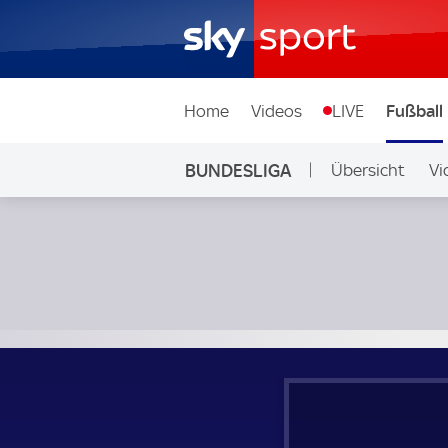
Home
Videos
LIVE
Fußball
BUNDESLIGA
Übersicht
Vi
Auf Sky
VfL Bochum - 1. FC Heidenheim; Bundesliga