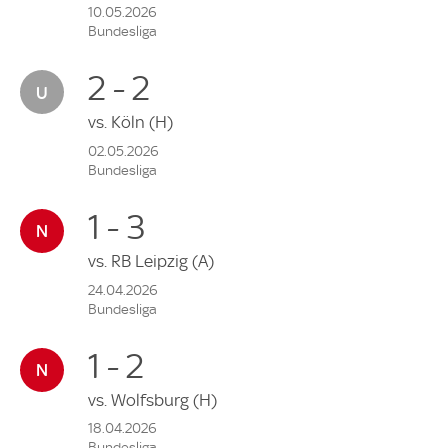
10.05.2026
Bundesliga
2 - 2
vs.
Köln
(H)
02.05.2026
Bundesliga
1 - 3
vs.
RB Leipzig
(A)
24.04.2026
Bundesliga
1 - 2
vs.
Wolfsburg
(H)
18.04.2026
Bundesliga