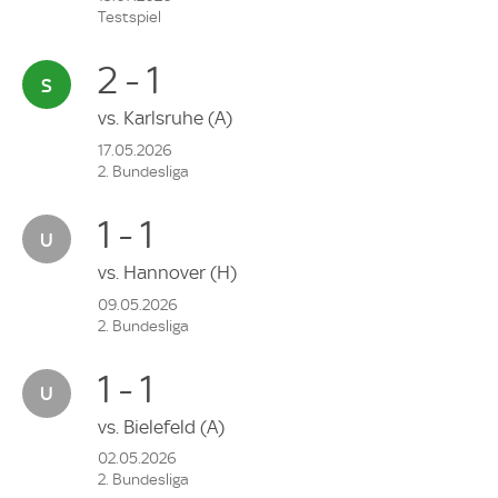
Testspiel
2 - 1
vs.
Karlsruhe
(A)
17.05.2026
2. Bundesliga
1 - 1
vs.
Hannover
(H)
09.05.2026
2. Bundesliga
1 - 1
vs.
Bielefeld
(A)
02.05.2026
2. Bundesliga