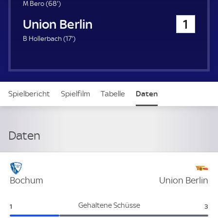
u
6
M Bero (
68'
)
e
8
1. FC Union Berlin
1
r
.
m
1
B Hollerbach (
17'
)
i
7
n
.
u
m
t
i
e
n
Spielbericht
Spielfilm
Tabelle
Daten
u
t
e
Aufstellung
Live
Daten
Verteidigung
Bochum
Union Berlin
Bochum:
Uni
Gehaltene Schüsse
1
3