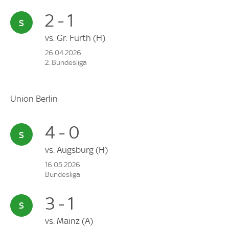
2 - 1
vs.
Gr. Fürth
(H)
26.04.2026
2. Bundesliga
Union Berlin
4 - 0
vs.
Augsburg
(H)
16.05.2026
Bundesliga
3 - 1
vs.
Mainz
(A)