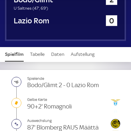
a
u
4
6
U Saltnes (
47'
,
69'
)
e
7
9
Lazio Rom
0
r
.
.
m
m
i
i
n
n
u
u
t
t
Spielfilm
Tabelle
Daten
Aufstellung
e
e
Live
Spielende
Bodo/Glimt 2 - 0 Lazio Rom
Gelbe Karte
90+2' Romagnoli
Auswechslung
87' Blomberg RAUS Määttä