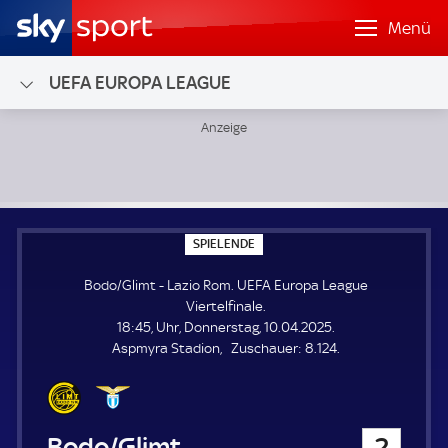
Menü
UEFA EUROPA LEAGUE
Bodo/Glimt - Lazio Rom; UEFA Europa League Viertelfinale
S
SPIELENDE
P
I
Bodo/Glimt - Lazio Rom. UEFA Europa League
E
L
Viertelfinale.
E
18:45, Uhr, Donnerstag, 10.04.2025.
N
D
Z
Aspmyra Stadion
Zuschauer:
8.124.
E
u
s
c
h
Bodo/Glimt
2