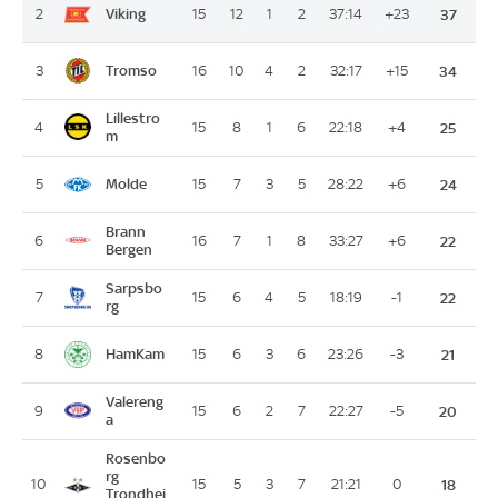
Viking
2
15
12
1
2
37:14
+23
37
Tromso
3
16
10
4
2
32:17
+15
34
Lillestro
4
15
8
1
6
22:18
+4
25
m
Molde
5
15
7
3
5
28:22
+6
24
Brann
6
16
7
1
8
33:27
+6
22
Bergen
Sarpsbo
7
15
6
4
5
18:19
-1
22
rg
HamKam
8
15
6
3
6
23:26
-3
21
Valereng
9
15
6
2
7
22:27
-5
20
a
Rosenbo
rg
10
15
5
3
7
21:21
0
18
Trondhei