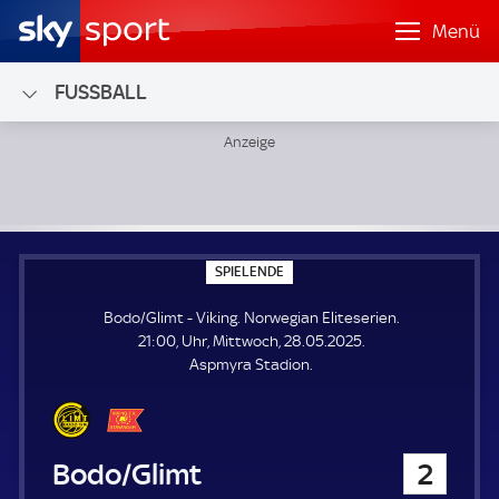
Menü
FUSSBALL
Bodo/Glimt - Viking; Norwegian Eliteserien
S
SPIELENDE
P
I
Bodo/Glimt - Viking. Norwegian Eliteserien.
E
L
21:00, Uhr, Mittwoch, 28.05.2025.
E
Aspmyra Stadion.
N
D
E
Bodo/Glimt
2