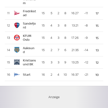
m
Fredrikst
11
15
5
2
8
16:27
-11
17
ad
Sandefjo
12
15
4
3
8
13:21
-8
15
rd
KFUM
13
15
4
3
8
17:26
-9
15
Oslo
Aalesun
14
15
2
7
6
21:35
-14
13
d
Kristians
15
15
3
3
9
13:25
-12
12
und BK
Start
16
16
2
4
10
16:37
-21
10