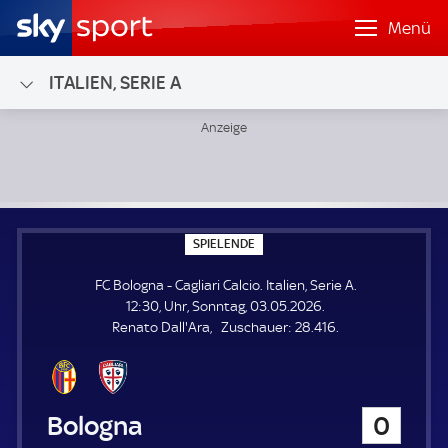
Menü
ITALIEN, SERIE A
FC Bologna - Cagliari Calcio; Italien, Serie A
S
SPIELENDE
P
I
FC Bologna - Cagliari Calcio. Italien, Serie A.
E
L
12:30, Uhr, Sonntag, 03.05.2026.
E
Z
Renato Dall'Ara
Zuschauer:
28.416.
N
D
u
E
s
c
h
FC Bologna
0
a