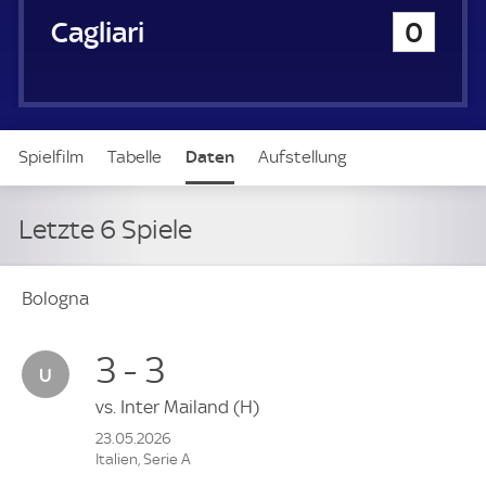
u
Cagliari Calcio
0
e
r
Spielfilm
Tabelle
Daten
Aufstellung
Letzte 6 Spiele
Bologna
3 - 3
vs.
Inter Mailand
(H)
23.05.2026
Italien, Serie A