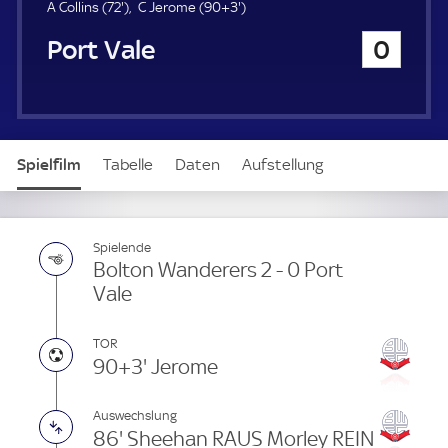
7
9
A Collins (
72'
)
C Jerome (
90+3'
)
2
3
Port Vale
0
.
.
m
m
i
i
n
n
u
u
t
t
Spielfilm
Tabelle
Daten
Aufstellung
e
e
Spielende
Bolton Wanderers 2 - 0 Port
Vale
TOR
90+3' Jerome
Auswechslung
86' Sheehan RAUS Morley REIN