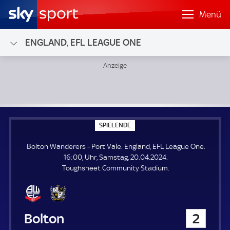
Menü
ENGLAND, EFL LEAGUE ONE
Bolton Wanderers - Port Vale; England, EFL League One
S
SPIELENDE
P
I
Bolton Wanderers - Port Vale. England, EFL League One.
E
L
16:00, Uhr, Samstag, 20.04.2024.
E
Toughsheet Community Stadium.
N
D
E
Bolton Wanderers
2