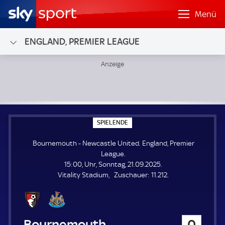
Menü
ENGLAND, PREMIER LEAGUE
Bournemouth - Newcastle United; England, Premier Leagu
S
SPIELENDE
P
I
Bournemouth - Newcastle United. England, Premier
E
L
League.
E
15:00, Uhr, Sonntag, 21.09.2025.
N
D
Z
Vitality Stadium
Zuschauer:
11.212.
E
u
s
c
h
Bournemouth
0