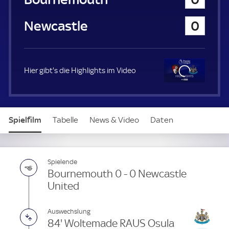
a
u
Newcastle United
0
e
r
Hier gibt's die Highlights im Video
Clo
se
Spielfilm
Tabelle
News & Video
Daten
Aufstellung
Spielende
Bournemouth 0 - 0 Newcastle
United
Auswechslung
84' Woltemade RAUS Osula