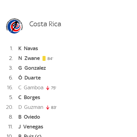
Costa Rica
1
K
Navas
2
N
Zwane
84. minute
84'
3
G
Gonzalez
6
Ó
Duarte
16
C
Gamboa
75'
75. minute
5
C
Borges
20
D
Guzman
83'
83. minute
8
B
Oviedo
11
J
Venegas
10
B
Ruiz
(c)