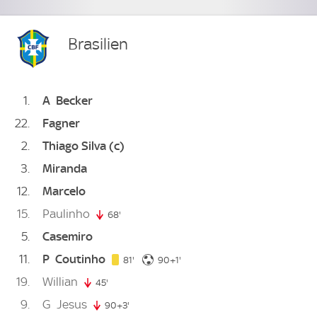
Brasilien
1
A
Becker
22
Fagner
2
Thiago Silva
(c)
3
Miranda
12
Marcelo
15
Paulinho
68'
68. minute
5
Casemiro
11
P
Coutinho
81. minute
91. minute
81'
90+1'
19
Willian
45'
45. minute
9
G
Jesus
90+3'
93. minute