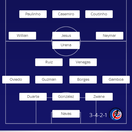
Paulinho
Casemiro
Coutinho
Willian
Jesus
Neymar
Urena
Ruiz
Venegas
Oviedo
Guzman
Borges
Gamboa
Duarte
Gonzalez
Zwane
Navas
Costa Rica
3-4-2-1