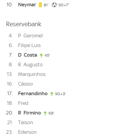
10
Neymar
81. minute
97. minute
81'
90+7'
Reservebank
4
P
Geromel
6
Filipe Luis
7
D
Costa
45'
45. minute
8
R
Augusto
13
Marquinhos
16
Cássio
17
Fernandinho
90+3'
93. minute
18
Fred
20
R
Firmino
68'
68. minute
21
Taison
23
Ederson