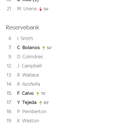
21
M
Urena
54'
54. minute
Reservebank
4
I
Smith
7
C
Bolanos
54'
54. minute
9
D
Colindres
12
J
Campbell
13
R
Wallace
14
R
Azofeifa
15
F
Calvo
75'
75. minute
17
Y
Tejeda
83'
83. minute
18
P
Pemberton
19
K
Waston