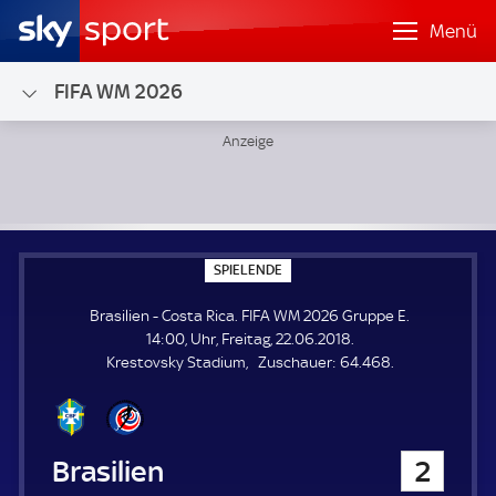
Menü
FIFA WM 2026
Brasilien - Costa Rica; FIFA WM 2026 Gruppe E
S
SPIELENDE
P
I
Brasilien - Costa Rica. FIFA WM 2026 Gruppe E.
E
L
14:00, Uhr, Freitag, 22.06.2018.
E
Z
Krestovsky Stadium
Zuschauer:
64.468.
N
D
u
E
s
c
h
Brasilien
2
a