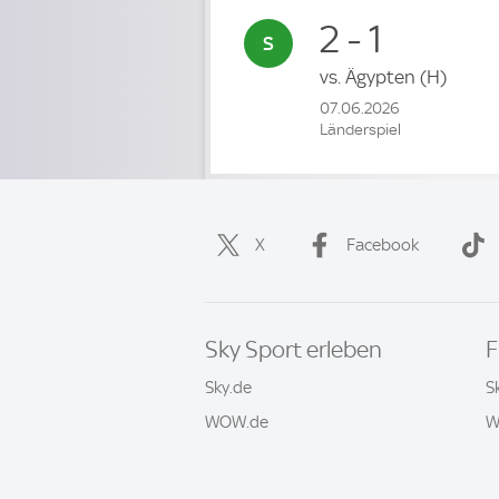
2 - 1
vs.
Ägypten
(H)
07.06.2026
Länderspiel
X
Facebook
Sky Sport erleben
F
Sky.de
S
WOW.de
W