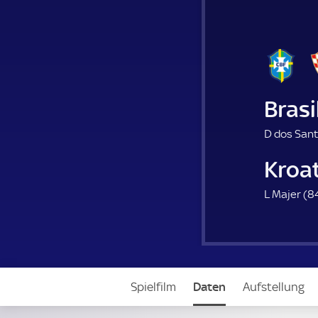
Brasi
D dos Sant
Kroa
L Majer (
84
Spielfilm
Daten
Aufstellung