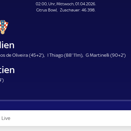
L
02:00, Uhr, Mittwoch, 01.04.2026.
E
Z
Citrus Bowl
Zuschauer:
46.398.
N
D
u
E
s
c
h
a
lien
u
e
4
8
9
os de Oliveira (
45+2'
)
I Thiago (
88'
11m)
G Martinelli (
90+2'
)
r
7
8
2
tien
.
.
.
m
m
m
8
'
)
i
i
i
4
n
n
n
.
u
u
u
m
t
t
t
i
e
e
e
n
Live
u
t