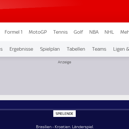
Formel 1
MotoGP
Tennis
Golf
NBA
NHL
Meh
os
Ergebnisse
Spielplan
Tabellen
Teams
Ligen 
S
SPIELENDE
P
I
E
Brasilien - Kroatien. Länderspiel.