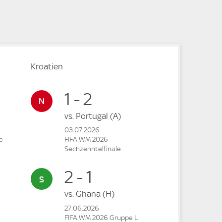
e
Kroatien
1 - 2
vs.
Portugal
(A)
03.07.2026
e
FIFA WM 2026
Sechzehntelfinale
2 - 1
vs.
Ghana
(H)
27.06.2026
FIFA WM 2026 Gruppe L